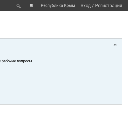
🔔
Вход
/
Регистрация
Республика Крым
🔍
#1
е рабочие вопросы.