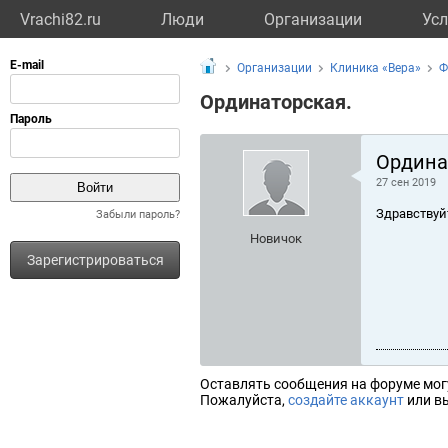
Vrachi82.ru
Люди
Организации
Усл
Организации
Клиника «Вера»
Ф
Ординаторская.
Ордина
27 сен 2019
Здравствуй
Забыли пароль?
Новичок
Зарегистрироваться
Оставлять сообщения на форуме мог
Пожалуйста,
создайте аккаунт
или вы