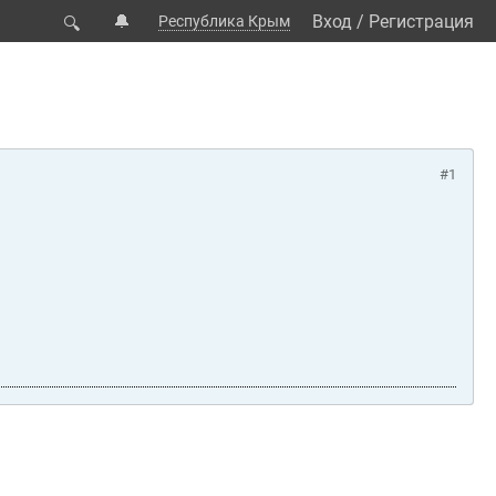
🔔
Вход
/
Регистрация
Республика Крым
🔍
#1