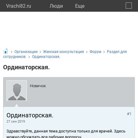
Vrachi82.ru
Люди
Eще
🔔
Респу
🔍
Организации
Женская консультация
Форум
Раздел для
сотрудников.
Ординаторская.
Ординаторская.
Новичок
Ординаторская.
#1
27 сен 2019
Здравствуйте, данная тема доступна только для врачей. Здесь
можно обсуждать все рабочие вопросы.