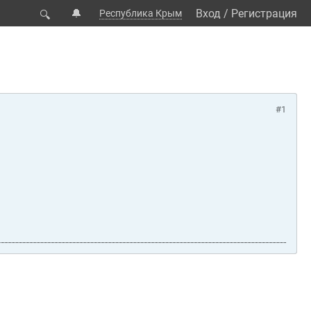
🔔
Вход
/
Регистрация
Республика Крым
🔍
#1