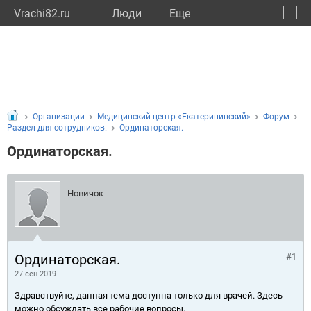
Vrachi82.ru
Люди
Eще
🔔
Респу
🔍
Организации
Медицинский центр «Екатерининский»
Форум
Раздел для сотрудников.
Ординаторская.
Ординаторская.
Новичок
Ординаторская.
#1
27 сен 2019
Здравствуйте, данная тема доступна только для врачей. Здесь
можно обсуждать все рабочие вопросы.