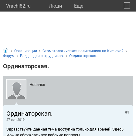
Vrachi82.ru
Люди
Eще
🔔
Респу
🔍
Организации
Стоматологическая поликлиника на Киевской
Форум
Раздел для сотрудников.
Ординаторская.
Ординаторская.
Новичок
Ординаторская.
#1
27 сен 2019
Здравствуйте, данная тема доступна только для врачей. Здесь
можно обсуждать все рабочие вопросы.