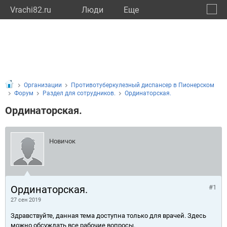
Vrachi82.ru
Люди
Eще
🔔
Респу
🔍
Организации
Противотуберкулезный диспансер в Пионерском
Форум
Раздел для сотрудников.
Ординаторская.
Ординаторская.
Новичок
Ординаторская.
#1
27 сен 2019
Здравствуйте, данная тема доступна только для врачей. Здесь
можно обсуждать все рабочие вопросы.