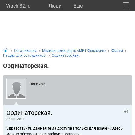
Vrachi82.ru
Люди
Eще
🔔
Респу
🔍
Организации
Медицинский центр «МРТ Феодосия»
Форум
Раздел для сотрудников.
Ординаторская.
Ординаторская.
Новичок
Ординаторская.
#1
27 сен 2019
Здравствуйте, данная тема доступна только для врачей. Здесь
можно обсуждать все рабочие вопросы.