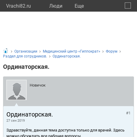
Vrachi82.ru
Люди
Eще
🔔
Респу
🔍
Организации
Медицинский центр «Гиппократ»
Форум
Раздел для сотрудников.
Ординаторская.
Ординаторская.
Новичок
Ординаторская.
#1
27 сен 2019
Здравствуйте, данная тема доступна только для врачей. Здесь
можно обсуждать все рабочие вопросы.