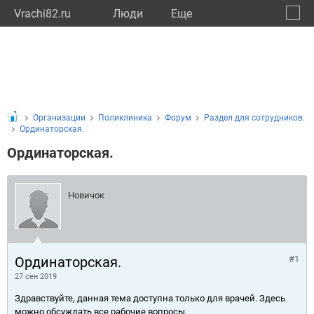
Vrachi82.ru
Люди
Eще
🔔
Респу
🔍
Организации
Поликлиника
Форум
Раздел для сотрудников.
Ординаторская.
Ординаторская.
Новичок
Ординаторская.
#1
27 сен 2019
Здравствуйте, данная тема доступна только для врачей. Здесь
можно обсуждать все рабочие вопросы.