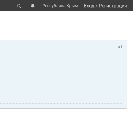
🔔
Вход
/
Регистрация
Республика Крым
🔍
#1