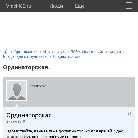
Vrachi82.ru
Люди
Eще
🔔
Респу
🔍
Организации
«Центр слуха и ЛОР заболеваний»
Форум
Раздел для сотрудников.
Ординаторская.
Ординаторская.
Новичок
Ординаторская.
#1
27 сен 2019
Здравствуйте, данная тема доступна только для врачей. Здесь
можно обсуждать все рабочие вопросы.