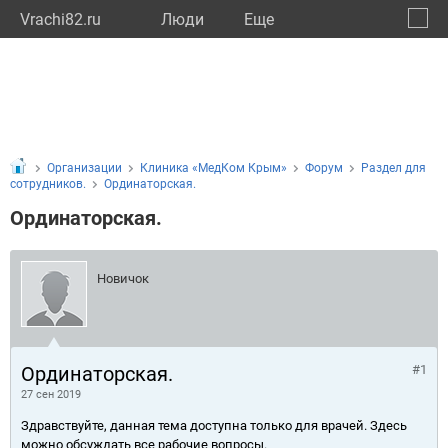
Vrachi82.ru
Люди
Eще
🔔
Респу
🔍
Организации
Клиника «МедКом Крым»
Форум
Раздел для
сотрудников.
Ординаторская.
Ординаторская.
Новичок
Ординаторская.
#1
27 сен 2019
Здравствуйте, данная тема доступна только для врачей. Здесь
можно обсуждать все рабочие вопросы.