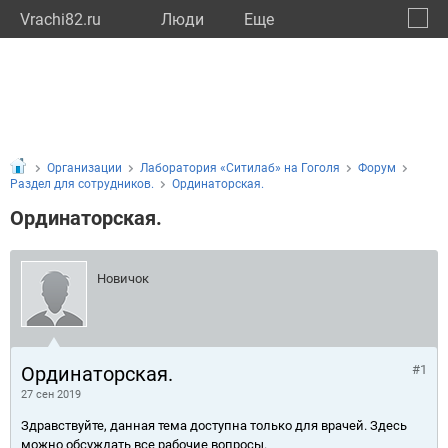
Vrachi82.ru
Люди
Eще
🔔
Респу
🔍
Организации
Лаборатория «Ситилаб» на Гоголя
Форум
Раздел для сотрудников.
Ординаторская.
Ординаторская.
Новичок
Ординаторская.
#1
27 сен 2019
Здравствуйте, данная тема доступна только для врачей. Здесь
можно обсуждать все рабочие вопросы.