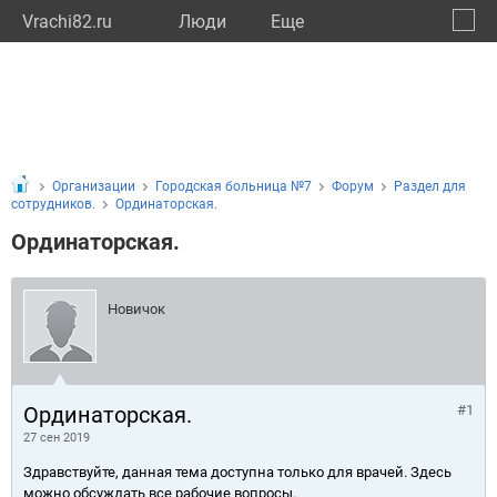
Vrachi82.ru
Люди
Eще
🔔
Респу
🔍
Организации
Городская больница №7
Форум
Раздел для
сотрудников.
Ординаторская.
Ординаторская.
Новичок
Ординаторская.
#1
27 сен 2019
Здравствуйте, данная тема доступна только для врачей. Здесь
можно обсуждать все рабочие вопросы.