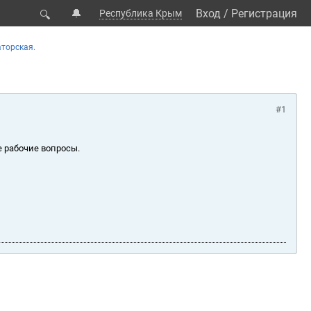
🔔
Вход
/
Регистрация
Республика Крым
🔍
торская.
#1
е рабочие вопросы.