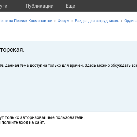
уги
Публикации
Eще
тест» на Первых Космонавтов
Форум
Раздел для сотрудников.
Ордина
торская.
те, данная тема доступна только для врачей. Здесь можно обсуждать вс
ут только авторизованные пользователи.
полните вход на сайт.