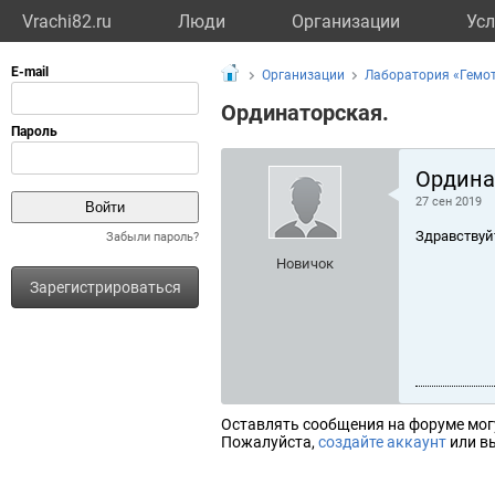
Vrachi82.ru
Люди
Организации
Усл
Организации
Лаборатория «Гемо
Ординаторская.
Ордина
27 сен 2019
Здравствуй
Забыли пароль?
Новичок
Зарегистрироваться
Оставлять сообщения на форуме мог
Пожалуйста,
создайте аккаунт
или вы