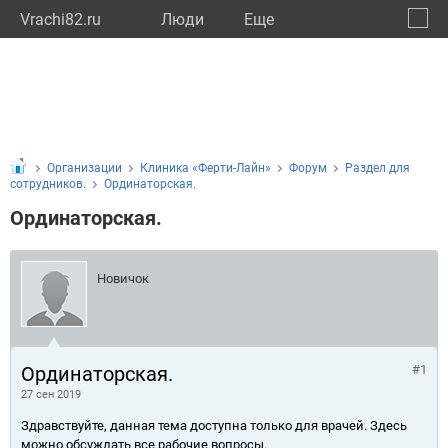
Vrachi82.ru
Люди
Eще
🔔
Респу
🔍
Организации
Клиника «Ферти-Лайн»
Форум
Раздел для
сотрудников.
Ординаторская.
Ординаторская.
Новичок
Ординаторская.
#1
27 сен 2019
Здравствуйте, данная тема доступна только для врачей. Здесь
можно обсуждать все рабочие вопросы.