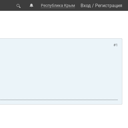
🔔
Вход
/
Регистрация
Республика Крым
🔍
#1