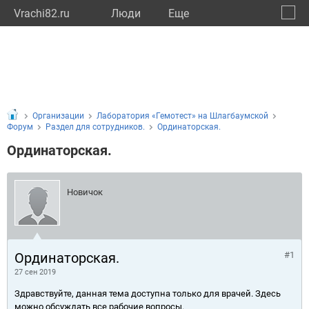
Vrachi82.ru
Люди
Eще
🔔
Респу
🔍
Организации
Лаборатория «Гемотест» на Шлагбаумской
Форум
Раздел для сотрудников.
Ординаторская.
Ординаторская.
Новичок
Ординаторская.
#1
27 сен 2019
Здравствуйте, данная тема доступна только для врачей. Здесь
можно обсуждать все рабочие вопросы.