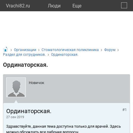
Vrachi82.ru
Люди
Eще
🔔
Респу
🔍
Организации
Стоматологическая поликлиника
Форум
Раздел для сотрудников.
Ординаторская.
Ординаторская.
Новичок
Ординаторская.
#1
27 сен 2019
Здравствуйте, данная тема доступна только для врачей. Здесь
можно обсуждать все рабочие вопросы.