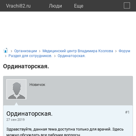
Vrachi82.ru
Люди
Eще
🔔
Респу
🔍
Организации
Медицинский центр Владимира Козлова
Форум
Раздел для сотрудников.
Ординаторская.
Ординаторская.
Новичок
Ординаторская.
#1
27 сен 2019
Здравствуйте, данная тема доступна только для врачей. Здесь
можно обсуждать все рабочие вопросы.