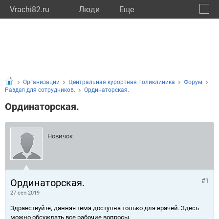
Vrachi82.ru
Люди
Eще
🔔
Респу
🔍
Организации
Центральная курортная поликлиника
Форум
Раздел для сотрудников.
Ординаторская.
Ординаторская.
Новичок
Ординаторская.
#1
27 сен 2019
Здравствуйте, данная тема доступна только для врачей. Здесь
можно обсуждать все рабочие вопросы.