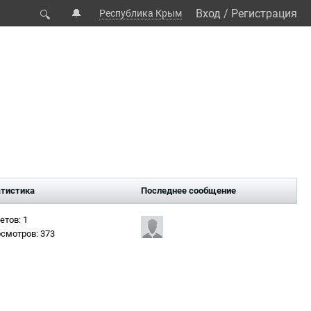
🔔
Вход
/
Регистрация
Республика Крым
🔍
тистика
Последнее сообщение
етов: 1
смотров: 373