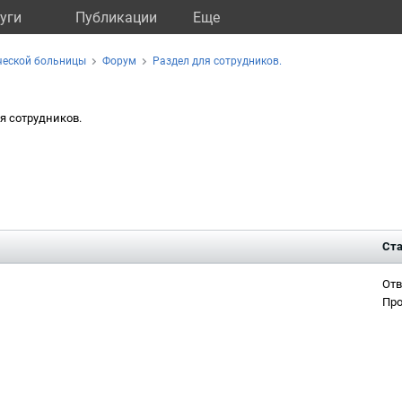
уги
Публикации
Eще
ческой больницы
Форум
Раздел для сотрудников.
я сотрудников.
Ста
Отв
Про