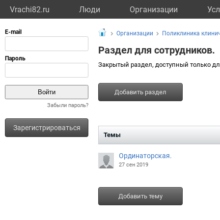
Vrachi82.ru
Люди
Организации
Усл
Организации
Поликлиника клини
Раздел для сотрудников.
Закрытый раздел, доступный только дл
Добавить раздел
Забыли пароль?
Зарегистрироваться
Темы
Ординаторская.
27 сен 2019
Добавить тему