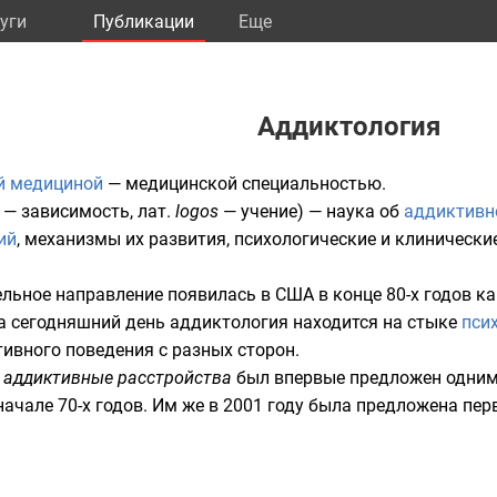
уги
Публикации
Eще
Аддиктология
й медициной
— медицинской специальностью.
— зависимость,
лат.
logos
— учение) — наука об
аддиктивн
ий
, механизмы их развития, психологические и клинически
ельное направление появилась в
США
в конце 80-х годов к
На сегодняшний день аддиктология находится на стыке
пси
ивного поведения с разных сторон.
н
аддиктивные расстройства
был впервые предложен одним
начале 70-х годов. Им же в
2001 году
была предложена перв