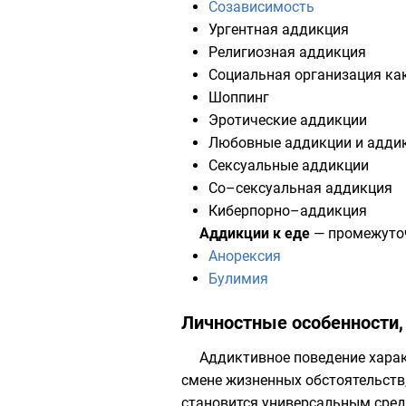
Созависимость
Ургентная аддикция
Религиозная аддикция
Социальная организация ка
Шоппинг
Эротические аддикции
Любовные аддикции и аддик
Сексуальные аддикции
Со–сексуальная аддикция
Киберпорно–аддикция
Аддикции к еде
— промежуточ
Анорексия
Булимия
Личностные особенности,
Аддиктивное поведение харак
смене жизненных обстоятельств
становится универсальным сред