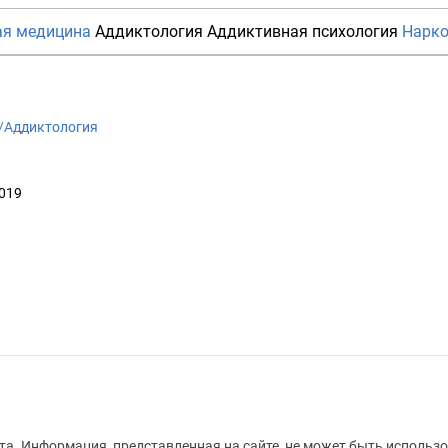
ая медицина
Аддиктология
Аддиктивная психология
Нарко
ki/Аддиктология
2019
а. Информация, представленная на сайте, не может быть использо