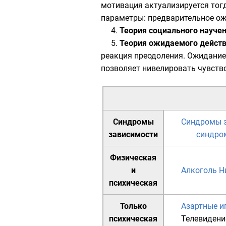
мотивация
актуализируется тогд
параметры: предварительное ожи
4.
Теория социального науче
5.
Теория ожидаемого дейст
реакция преодоления. Ожидани
позволяет нивелировать чувство
Синдромы
Синдромы 
зависимости
синдро
Физическая
и
Алкоголь
Н
психическая
Только
Азартные и
психическая
Телевидени