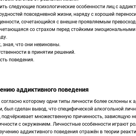
ить следующие психологические особенности лиц с адди
рудностей повседневной жизни, наряду с хорошей перенос
ценности
, сочетающийся с внешне проявляемым превосход
сочетающаяся со страхом перед стойкими эмоциональными
ду.
 зная, что они невиновны.
тственности в принятии решений.
сть поведения.
чению аддиктивного поведения
, согласно которому одни типы личности более склонны к 
, был сделан вывод, что специфической алкогольной личн
д
подчёркивает множественную причинность, зависящую не т
ичности с окружением. Личностные особенности играют р
зучению аддиктивного поведения отражён в теории реакти