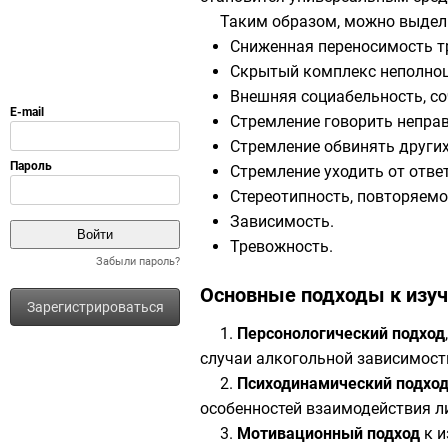
Таким образом, можно выдел
Сниженная переносимость т
Скрытый
комплекс неполно
Внешняя
социабельность
, 
Стремление говорить неправ
Стремление обвинять других,
Стремление уходить от отве
Стереотипность, повторяемо
Зависимость.
Тревожность
.
Забыли пароль?
Основные подходы к изу
Зарегистрироваться
1.
Персонологический подход
случаи алкогольной зависимости
2.
Психодинамический подхо
особенностей взаимодействия л
3.
Мотивационный подход
к и