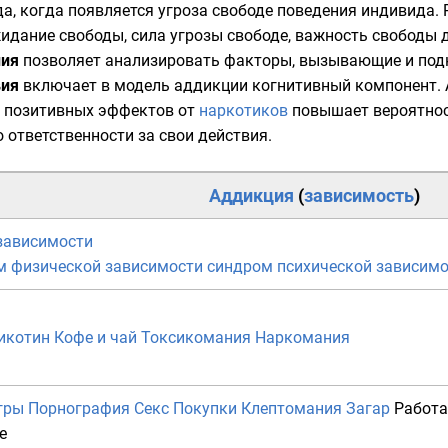
а, когда появляется угроза свободе поведения
индивида
.
дание свободы, сила угрозы свободе, важность свободы дл
ния
позволяет анализировать факторы, вызывающие и по
вия
включает в модель аддикции
когнитивный
компонент. 
е позитивных эффектов от
наркотиков
повышает вероятност
 ответственности за свои действия.
Аддикция
(
зависимость
)
зависимости
м физической зависимости
синдром психической зависим
икотин
Кофе и чай
Токсикомания
Наркомания
гры
Порнография
Секс
Покупки
Клептомания
Загар
Работа
е