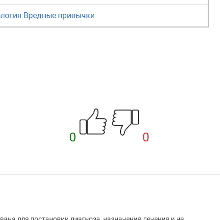
логия
Вредные привычки
0
0
вана для постановки диагноза, назначения лечения и не