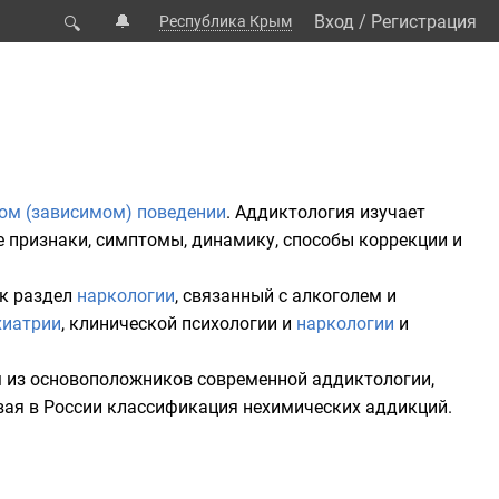
🔔
Вход
/
Регистрация
Республика Крым
🔍
ом (зависимом) поведении
. Аддиктология изучает
е признаки, симптомы, динамику, способы коррекции и
ак раздел
наркологии
, связанный с
алкоголем
и
хиатрии
,
клинической психологии
и
наркологии
и
 из основоположников современной аддиктологии,
ая в России классификация нехимических аддикций.