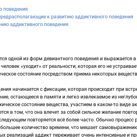
о поведения
 предрасполагающие к развитию аддиктивного поведения
ению аддиктивного поведения
тся одной из форм
девиантного поведения
и выражается в
 человек «уходит» от реальности, которая его не устраива
ическое состояние посредством приема некоторых вещест
ения начинается с
фиксации
, которая происходит при встр
ние, остающееся в памяти и легко извлекаемое из неглуб
ческое состояние вещества, участием в каком-то виде акти
ся в том, что она влечет за собой сильное желание повто
ледующем повторяется всё более часто. Обычно процесс р
 большее количество времени, что мешает самовыражению 
ых реализаций аддикт переживает очень интенсивные и пр