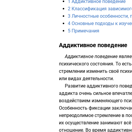
1
Аддиктивное поведение
2
Классификация зависимог
3
Личностные особенности,
4
Основные подходы к изуч
5
Примечания
Аддиктивное поведение
Аддиктивное поведение
являе
психического состояния. То есть
стремлении изменить своё псих
или видах деятельности.
Развитие аддиктивного повед
аддикта очень сильное впечатле
воздействием изменяющего психи
Особенность фиксации заключает
непреодолимое стремление в пос
их осуществление занимают всё
отношение. Во время аддиктивн