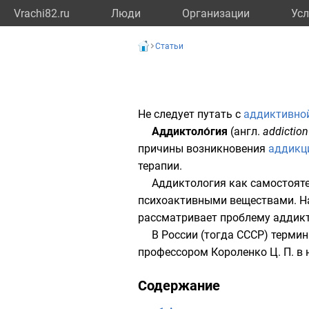
Vrachi82.ru
Люди
Организации
Усл
Статьи
Не следует путать с
аддиктивно
Аддиктоло́гия
(
англ.
addiction
причины возникновения
аддикц
терапии.
Аддиктология как самостоят
психоактивными веществами
. 
рассматривает проблему аддикт
В
России
(тогда
СССР
) терми
профессором
Короленко Ц. П.
в 
Содержание