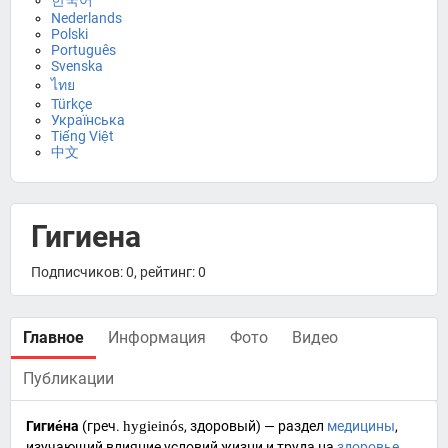
한국어
Nederlands
Polski
Português
Svenska
ไทย
Türkçe
Українська
Tiếng Việt
中文
Гигиена
Подписчиков: 0, рейтинг: 0
Главное
Информация
Фото
Видео
Публикации
Гигие́на
(
греч.
hygieinós
, здоровый) — раздел
медицины
,
изучающий влияние условий жизни и труда на
здоровье