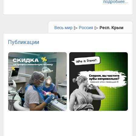
подробнее...
Весь мир
▷
Россия
▷
Респ. Крым
Публикации