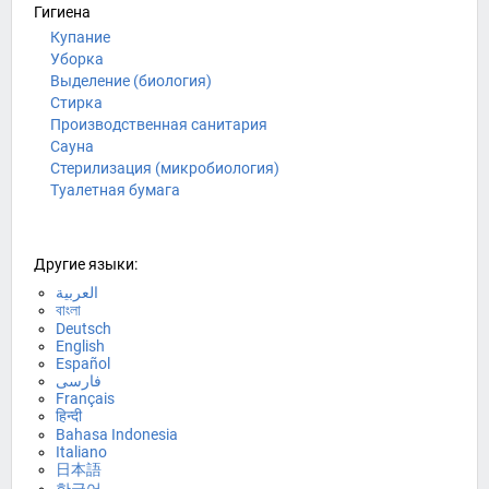
Гигиена
Купание
Уборка
Выделение (биология)
Стирка
Производственная санитария
Сауна
Стерилизация (микробиология)
Туалетная бумага
Другие языки:
العربية
বাংলা
Deutsch
English
Español
فارسی
Français
हिन्दी
Bahasa Indonesia
Italiano
日本語