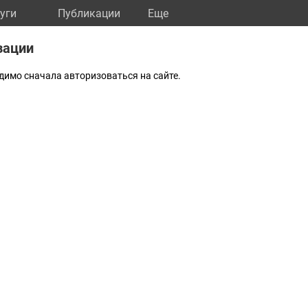
уги
Публикации
Eще
зации
димо сначала авторизоваться на сайте.