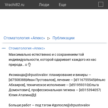
Vrachi82.ru
Люди
Eще
🔔
Респу
🔍
Стоматология «Апекс»
Публикации
▷
Стоматология «Апекс»
Максимально естественно и с сохранением той
индивидуальности, которой одаривает каждого из нас
природа…☺️👌
⠀
#команда@drpustovalov: планирование и виниры —
[id7508388|Иван Пустовалов], лечение — [id116755545|Ильяс
Абхаиров], техническое исполнение — [id51959310|Ольга
Домонтович], профессиональная гигиена — [id315394057|
Юлия Атапина]🙌
⠀
Больше работ — под тэгом #допосле@drpustovalov