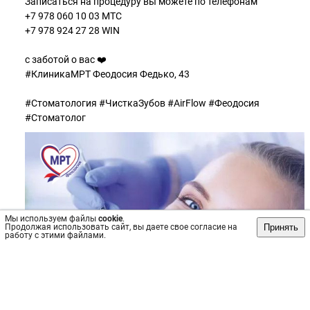
Записаться на процедуру вы можете по телефонам
+7 978 060 10 03 МТС
+7 978 924 27 28 WIN
с заботой о вас ❤️
#КлиникаМРТ Феодосия Федько, 43
#Стоматология #ЧисткаЗубов #AirFlow #Феодосия
#Стоматолог
Мы используем файлы
cookie
.
Принять
Продолжая использовать сайт, вы даете свое согласие на
работу с этими файлами.