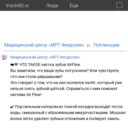
Vrachi82.ru
Люди
Eще
🔔
Респу
🔍
Медицинский центр «МРТ Феодосия»
Публикации
▷
Медицинский центр «МРТ Феодосия»
❤️💙 ЧТО ТАКОЕ чистка зубов AirFlow
Вы заметили, что ваши зубы потускнели? Или чувствуете,
что они стали шершавыми?
Это говорит о том, что на них скопился налёт, который уже
нельзя снять зубной щёткой. Справиться с ним поможет
система Air Flow!
✔️ Под сильным напором из тонкой насадки выходит поток
воды, смешанный с абразивными микрочастицами. Мощная
волна легко удаляет зубные отложения и полирует эмаль.