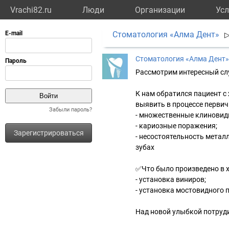
Vrachi82.ru
Люди
Организации
Усл
Стоматология «Алма Дент»
Стоматология «Алма Дент»
Рассмотрим интересный случ
К нам обратился пациент с
выявить в процессе первич
Забыли пароль?
- множественные клиновид
- кариозные поражения;
Зарегистрироваться
- несостоятельность метал
зубах
✅Что было произведено в 
- установка виниров;
- установка мостовидного 
Над новой улыбкой потрудил