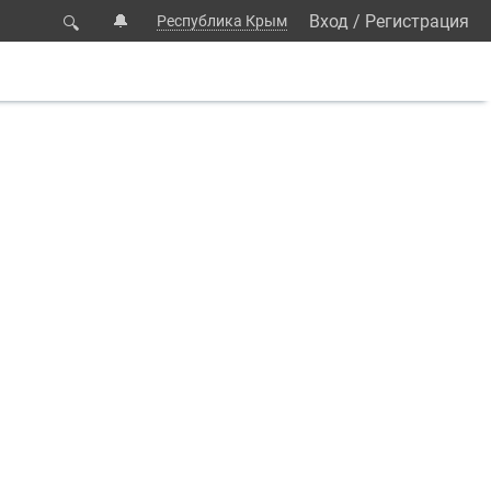
🔔
Вход
/
Регистрация
Республика Крым
🔍