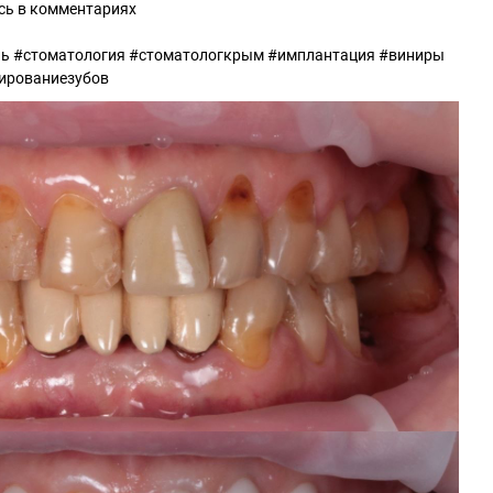
сь в комментариях
ь #стоматология #стоматологкрым #имплантация #виниры
ированиезубов