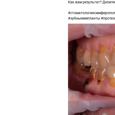
Как вам результат? Делите
#стоматологиясимферопол
#зубныеимпланты #протез