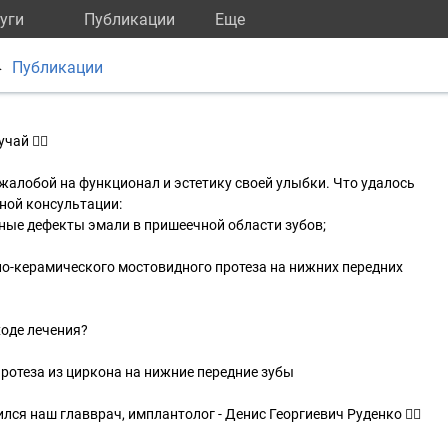
уги
Публикации
Eще
Публикации
▷
ай 👇🏻
 жалобой на функционал и эстетику своей улыбки. Что удалось
ной консультации:
ные дефекты эмали в пришеечной области зубов;
ло-керамического мостовидного протеза на нижних передних
ходе лечения?
протеза из циркона на нижние передние зубы
ся наш главврач, имплантолог - Денис Георгиевич Руденко 👍🏻