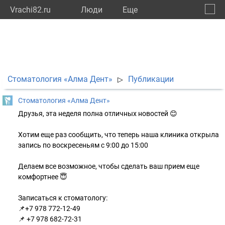
Vrachi82.ru
Люди
Eще
🔔
Респу
🔍
Стоматология «Алма Дент»
Публикации
▷
Стоматология «Алма Дент»
Друзья, эта неделя полна отличных новостей 😊
Хотим еще раз сообщить, что теперь наша клиника открыла
запись по воскресеньям с 9:00 до 15:00
Делаем все возможное, чтобы сделать ваш прием еще
комфортнее 😇
Записаться к стоматологу:
📌+7 978 772-12-49
📌 +7 978 682-72-31