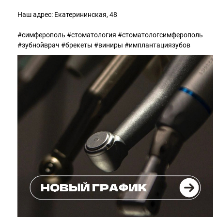
Наш адрес: Екатерининская, 48
#симферополь #стоматология #стоматологсимферополь
#зубнойврач #брекеты #виниры #имплантациязубов