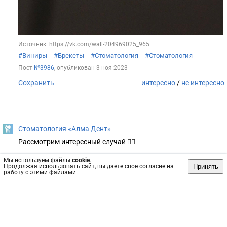
Источник: https://vk.com/wall-204969025_965
#Виниры
#Брекеты
#Стоматология
#Стоматология
Пост
№3986
, опубликован
3 ноя 2023
Сохранить
интересно
/
не интересно
Стоматология «Алма Дент»
Рассмотрим интересный случай 👇🏻
Мы используем файлы
cookie
.
К нам обратился пациент с жалобой на функционал и
Принять
Продолжая использовать сайт, вы даете свое согласие на
работу с этими файлами.
эстетику своей улыбки. Что удалось выявить в процессе
первичной консультации:
- множественные клиновидные дефекты эмали в
пришеечной области зубов;
- кариозные поражения;