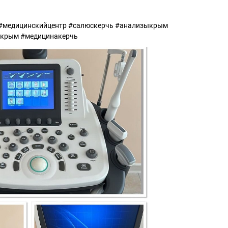
 #медицинскийцентр #салюскерчь #анализыкрым
акрым #медицинакерчь