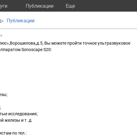
уги
Публикации
Eще
Публикации
▷
с»
люс»,Ворошилова,д.5, Вы можете пройти точное ультразвуковое
аппаратом Sonoscape S20:
езы;
;
тые исследования;
 железы и т .д.
стам по тел.: