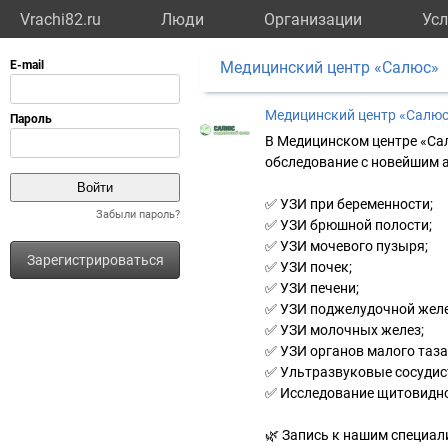
Vrachi82.ru
Люди
Организации
Усл
Медицинский центр «Салюс»
Медицинский центр «Салю
В Медицинском центре «Са
обследование с новейшим 
✅ УЗИ при беременности;
Забыли пароль?
✅ УЗИ брюшной полости;
✅ УЗИ мочевого пузыря;
Зарегистрироваться
✅ УЗИ почек;
✅ УЗИ печени;
✅ УЗИ поджелудочной жел
✅ УЗИ молочных желез;
✅ УЗИ органов малого таза
✅ Ультразвуковые сосудис
✅ Исследование щитовидной
🌿 Запись к нашим специали