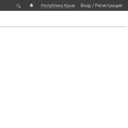
🔔
Вход
/
Регистрация
Республика Крым
🔍