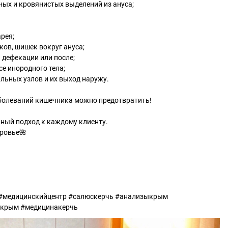
ных и кровянистых выделений из ануса;
рея;
ков, шишек вокруг ануса;
 дефекации или после;
е инородного тела;
льных узлов и их выход наружу.
аболеваний кишечника можно предотвратить!
льный подход к каждому клиенту.
ровье🌺
 #медицинскийцентр #салюскерчь #анализыкрым
акрым #медицинакерчь