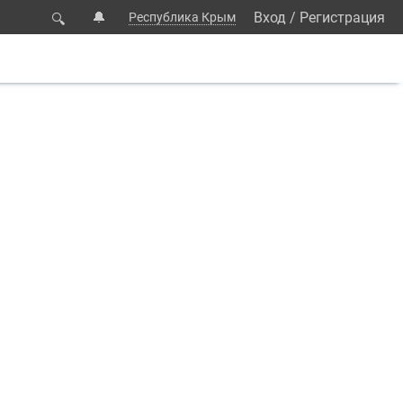
🔔
Вход
/
Регистрация
Республика Крым
🔍