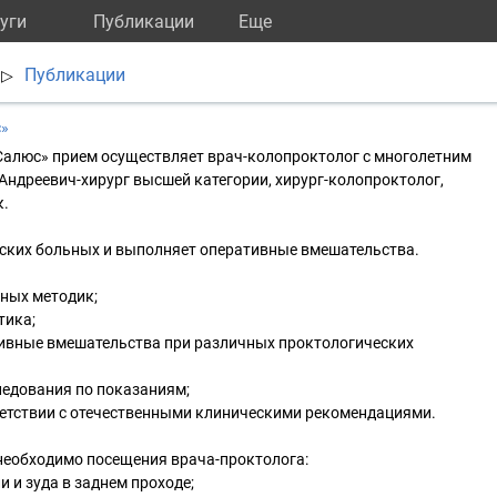
уги
Публикации
Eще
Публикации
▷
с»
Салюс» прием осуществляет врач-колопроктолог с многолетним
ндреевич-хирург высшей категории, хирург-колопроктолог,
к.
еских больных и выполняет оперативные вмешательства.
ных методик;
тика;
вные вмешательства при различных проктологических
ледования по показаниям;
ветствии с отечественными клиническими рекомендациями.
необходимо посещения врача-проктолога:
 и зуда в заднем проходе;