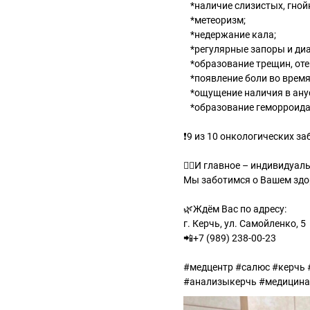
⠀*наличие слизистых, гной
⠀*метеоризм;
⠀*недержание кала;
⠀*регулярные запоры и диа
⠀*образование трещин, оте
⠀*появление боли во время
⠀*ощущение наличия в анус
⠀*образование геморроида
⠀
❗9 из 10 онкологических з
👉🏻И главное – индивидуа
Мы заботимся о Вашем здо
🌿Ждём Вас по адресу:
г. Керчь, ул. Самойленко, 5
📲+7 (989) 238-00-23
#медцентр #салюс #керчь
#анализыкерчь #медицин