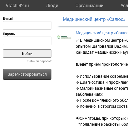
Vrachi82.ru
Люди
Организации
Усл
Медицинский центр «Салюс»
Медицинский центр «Салю
✅ В Медицинском центре «
опытом Шаповалов Вадим А
кандидат медицинских нау
Забыли пароль?
❗️Ведёт приём проктологич
Зарегистрироваться
🔹Использование современ
🔹Диагностика и профилак
🔹Малоинвазивные операти
заболеваниях;
🔹После комплексного обс
🔹Конечно, в строгом соот
📢Симптомы, при которых 
⠀*появление красноты, боли