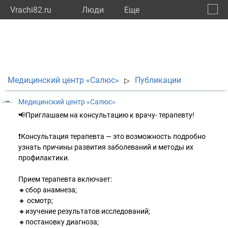
Vrachi82.ru
Люди
Eще
🔔
Респу
🔍
Медицинский центр «Салюс»
Публикации
▷
Медицинский центр «Салюс»
📢Приглашаем на консультацию к врачу- терапевту!
❗️Консультация терапевта — это возможность подробно
узнать причины развития заболеваний и методы их
профилактики.
Прием терапевта включает:
🔸сбор анамнеза;
🔸 осмотр;
🔸изучение результатов исследований;
🔸постановку диагноза;