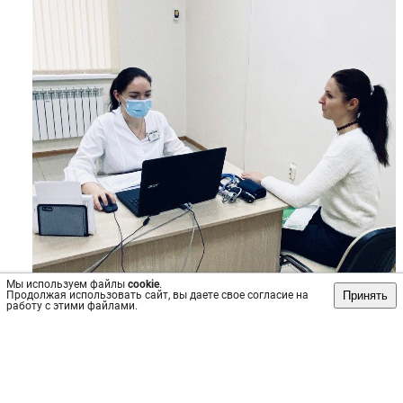
Мы используем файлы
cookie
.
Принять
Продолжая использовать сайт, вы даете свое согласие на
работу с этими файлами.
Источник: https://vk.com/wall-92764531_562
#Медицина
Пост
№4434
, опубликован
29 ноя 2023
Сохранить
интересно
/
не интересно