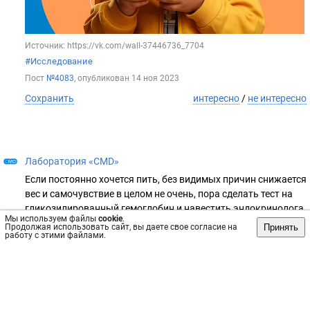
Источник: https://vk.com/wall-37446736_7704
#Исследование
Пост
№4083
, опубликован
14 ноя 2023
Сохранить
интересно
/
не интересно
Лаборатория «CMD»
Если постоянно хочется пить, без видимых причин снижается
вес и самочувствие в целом не очень, пора сделать тест на
гликозилированный гемоглобин и навестить эндокринолога.
Мы используем файлы
cookie
.
Самые распространенные факторы риска развития
Принять
Продолжая использовать сайт, вы даете свое согласие на
работу с этими файлами.
сахарного диабета 2 типа – низкая физическая активность и
ожирение. Но далеко не всегда все так очевидно.
1⃣Почему диабет может развиться у малышей❓ У них все
нормально с весом, они много двигаются и сладкого не едят.