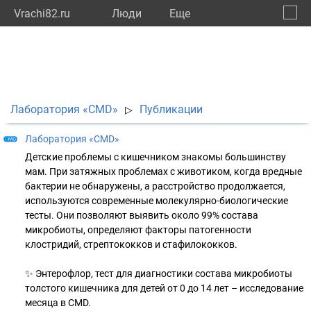
Vrachi82.ru
Люди
Eще
🔔
Респу
🔍
Лаборатория «CMD»
Публикации
▷
Лаборатория «CMD»
Детские проблемы с кишечником знакомы большинству
мам. При затяжных проблемах с животиком, когда вредные
бактерии не обнаружены, а расстройство продолжается,
используются современные молекулярно-биологические
тесты. Они позволяют выявить около 99% состава
микробиоты, определяют факторы патогенности
клостридий, стрептококков и стафилококков.
✨ Энтерофлор, тест для диагностики состава микробиоты
толстого кишечника для детей от 0 до 14 лет – исследование
месяца в CMD.