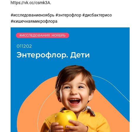
https://vk.cc/csmk3A.
#исследованиеноябрь #энтерофлор #дисбактериоз
#кишечнаямикрофлора