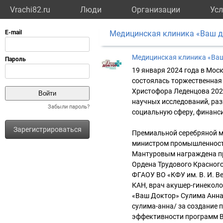
Vrachi82.ru
Люди
Организации
Усл
Медицинская клиника «Ваш д
Медицинская клиника «Ваш
19 января 2024 года в Мос
состоялась торжественная
Христофора Леденцова 2023
научных исследований, раз
Забыли пароль?
социальную сферу, финанс
Зарегистрироваться
Премиальной серебряной м
министром промышленност
Мантуровым награждена пр
Ордена Трудового Красного
ФГАОУ ВО «КФУ им. В. И. В
КАН, врач акушер-гинекол
«Ваш Доктор» Сулима Анна Н
сулима-анна/ за создание 
эффективности программ В