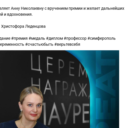
вляет Анну Николаевну с вручением премии и желает дальнейших
ей и вдохновения.
 Христофора Леденцова
здание #премия #медаль #диплом #профессор #симферополь
еременность #счастьюбыть #верьтевсебя