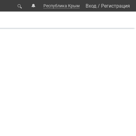
🔔
Вход
/
Регистрация
Республика Крым
🔍