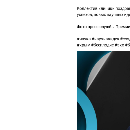
Коллектив клиники поздра
успехов, новых научных ид
Фото пресс-службы Премии
#наука #научнаяидея #со
#крым #бесплодие #эко #б