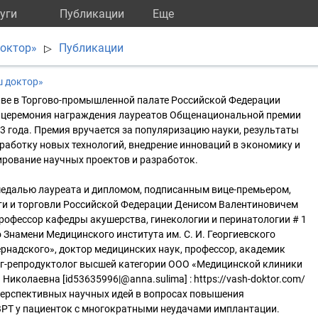
уги
Публикации
Eще
октор»
Публикации
▷
 доктор»
кве в Торгово-промышленной палате Российской Федерации
 церемония награждения лауреатов Общенациональной премии
 года. Премия вручается за популяризацию науки, результаты
работку новых технологий, внедрение инноваций в экономику и
ирование научных проектов и разработок.
едалью лауреата и дипломом, подписанным вице-премьером,
и и торговли Российской Федерации Денисом Валентиновичем
офессор кафедры акушерства, гинекологии и перинатологии # 1
 Знамени Медицинского института им. С. И. Георгиевского
ернадского», доктор медицинских наук, профессор, академик
ог-репродуктолог высшей категории ООО «Медицинской клиники
иколаевна [id53635996|@anna.sulima] : https://vash-doktor.com/
перспективных научных идей в вопросах повышения
РТ у пациенток с многократными неудачами имплантации.