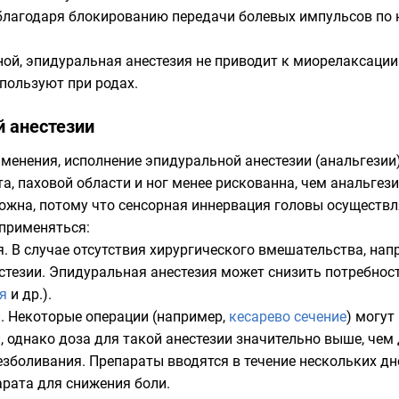
 благодаря блокированию передачи болевых импульсов по
ной, эпидуральная анестезия не приводит к миорелаксации
спользуют при родах.
 анестезии
именения, исполнение эпидуральной анестезии (анальгез
та, паховой области и ног менее рискованна, чем анальгез
ожна, потому что сенсорная иннервация головы осуществл
применяться:
. В случае отсутствия хирургического вмешательства, напр
стезии. Эпидуральная анестезия может снизить потребнос
я
и др.).
и. Некоторые операции (например,
кесарево сечение
) могут
, однако доза для такой анестезии значительно выше, чем
зболивания. Препараты вводятся в течение нескольких д
рата для снижения боли.