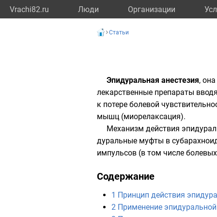
Vrachi82.ru
Люди
Организации
Усл
Статьи
Эпидуральная анестезия
, он
лекарственные препараты
вводя
к потере болевой чувствительнос
мышц (миорелаксация).
Механизм действия эпидураль
дуральные муфты в субарахноид
импульсов (в том числе болевых
Содержание
1
Принцип действия эпидура
2
Применение эпидуральной