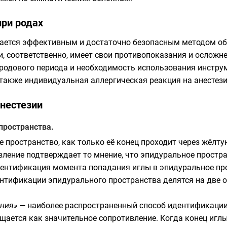
при родах
ается эффективным и достаточно безопасным методом обез
, соответственно, имеет свои противопоказания и осложне
родового периода и необходимость использования инструм
 также индивидуальная
аллергическая реакция
на анестез
нестезии
пространства.
е пространство, как только её конец проходит через жёлт
ление подтверждает то мнение, что эпидуральное простр
ентификация момента попадания иглы в эпидуральное пр
нтификации эпидурального пространства делятся на две о
ения»
— наиболее распространенный способ идентификации 
щается как значительное сопротивление. Когда конец иглы