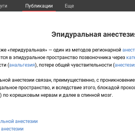
уги
Публикации
Eще
Эпидуральная анестези
а же «перидуральная» — один из методов регионарной
анест
тся в эпидуральное пространство
позвоночника
через
кат
ти (
анальгезия
), потере общей чувствительности (
анестези
ной анестезии связан, преимущественно, с проникновение
альное пространство, и вследствие этого, блокадой прох
) по корешковым нервам и далее в спинной мозг.
льной анестезии
 анестезии