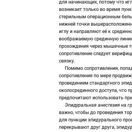
для начинающих, потому что иг
возникает только во время пун
стерильным операционным белье
нижней точки вышерасположенно
иглу и направляют её к срединн
воображаемую срединную линию н
прохождения через мышечные тк
сопротивление следует верифиц
связку.
Помимо сопротивления, попад
сопротивления по мере продвиже
проведением стандартного эпиду
околосрединного доступа, что 
предпочитают использовать при
Эпидуральная анестезия на г
важно, чтобы до проведения то
для пункции эпидурального прос
перекрывают друг друга, эпиду