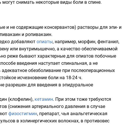
 могут снимать некоторые виды боли в спине.
е и не содержащие консервантов) растворы для эпи- и
пивакаин
и
ропивакаин
.
ередко добавляют
опиаты
, например,
морфин
,
фентанил
,
в вену или внутримышечно, а качество обеспечиваемой
льно реже бывают характерные для опиатов побочные
способе введения наступает спинальная, а не
ть адекватное обезболивание при послеоперационных
стойкое исчезновение боли на 18-24 ч.
 не разрешен для введения в эпидуральное
дин
(клофелин),
кетамин
. При этом тоже требуются
тов (снижения артериального давления в случае
ляют
физостигмин
, препарат, чья анальгетическая
льсов в холинергических волокнах, в противовес