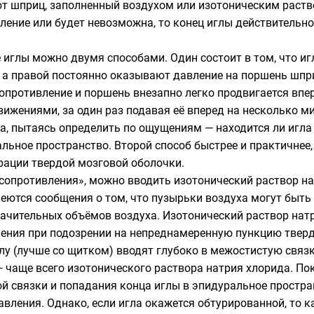
ют шприц, заполненный воздухом или изотоническим раств
ление или будет невозможна, то конец иглы действительно
 иглы можно двумя способами. Один состоит в том, что и
, а правой постоянно оказывают давление на поршень шпр
опротивление и поршень внезапно легко продвигается впер
ижениями, за один раз подавая её вперед на несколько м
, пытаясь определить по ощущениям — находится ли игла 
альное пространство. Второй способ быстрее и практичнее,
рации твердой мозговой оболочки.
сопротивления», можно вводить изотонический раствор нат
еются сообщения о том, что пузырьки воздуха могут быть
ачительных объёмов воздуха. Изотонический раствор натр
нения при подозрении на непреднамеренную пункцию тверд
лу (лучше со щитком) вводят глубоко в межостистую связк
аще всего изотонического раствора натрия хлорида. Пока
й связки и попадания конца иглы в эпидуральное простран
вления. Однако, если игла окажется обтурированной, то к