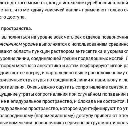
плоть до того момента, когда истечение цереброспинальн
метить, что методику «висячей капли» применяют только о
го доступа.
 пространства.
выполняться на уровне всех четырёх отделов позвоночник
оясничном уровне
выполняется с использованием срединно
ывают область пункции раствором антисептика и укрыва
 уровне линии, соединяющей гребни подвздошных костей. Л
твором местного анестетика и затем перфорируют иглой р
одвигают её вперед и параллельно выше расположенному ос
связочные структуры по срединной линии к павильону игл
отивления. Очень важно ощутить сопротивление связок им
ущение утраты сопротивления при случайном попадании 
 не в эпидуральное пространство, и блокада не состоится
пидуральное пространство, которое идентифицируют по ут
олосрединному (парамедианному) доступу прибегают в те
ные изменения позвоночника серьезно затрудняют исполь