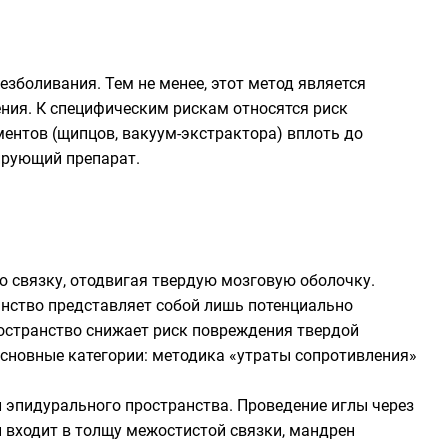
боливания. Тем не менее, этот метод является
ния. К специфическим рискам относятся риск
ентов (щипцов, вакуум-экстрактора) вплоть до
ирующий препарат.
ую связку, отодвигая твердую мозговую оболочку.
анство представляет собой лишь потенциально
остранство снижает риск повреждения твердой
сновные категории: методика «утраты сопротивления»
эпидурального пространства. Проведение иглы через
 входит в толщу межостистой связки, мандрен