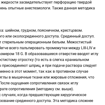
ой жидкости засвидетельствует перфорацию твердой
чень опытные анестезиологи. Также данная методика
а: шейном, грудном, поясничном, крестцовом.
го или околосрединного доступа. Срединный доступ.
ют стерильным операционным бельем. Межостистый
егче всего пальпировать промежутки между LIII-LIV и
азмером 18 G. В образовавшееся отверстие вводят иглу
тистому отростку (то есть в слегка краниальном
ы присоединяют шприц, и при подаче раствора следует
енно в этот момент, так как в противном случае
иглы в мышечные ткани или жировые отложения, что
. После ощущения сопротивления связок иглу
рате сопротивления (методику см. выше).
х случаях, когда предшествующее хирургическое
зование срединного доступа. Эта методика сложнее