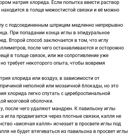
ором натрия хлорида. Если попытка ввести раствор
 находится в толще межостистой связки и её можно
глу с подсоединенным шприцем медленно непрерывно
ица. При попадании конца иглы в эпидуральное
ед. Второй способ заключается в том, что иглу
иллиметров, после чего останавливаются и осторожно
ещё в толще связок, или же сопротивление уже
 но требует некоторого опыта, чтобы вовремя
рия хлорида или воздух, в зависимости от
 причиной неполной или мозаичной блокады, но это
ия хлорида легко спутать с цереброспинальной
ой мозговой оболочки.
у, после чего удаляют мандрен. К павильону иглы
 игла продвигается через плотные связки, капля не
ство «висячая капля» исчезает в просвете иглы под
апля не будет втягиваться из павильона в просвет иглы