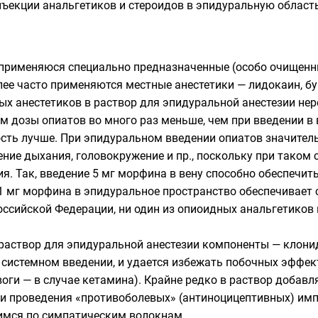
Инъекции анальгетиков и
стероидов
в эпидуральную область
применяюся специально предназначенные (особо очищенны
лее часто применяются местные анестетики —
лидокаин
,
бу
ых анестетиков в раствор для эпидуральной анестезии н
ом дозы опиатов во много раз меньше, чем при введении 
ость лучше. При эпидуральном введении опиатов значите
ение дыхания, головокружение и пр., поскольку при таком 
я. Так, введение 5 мг морфина в вену способно обеспечи
о 1 мг морфина в эпидуральное пространство обеспечивает 
Российской Федерации, ни один из опиоидных анальгетиков
 раствор для эпидуральной анестезии компоненты —
клони
 системном введении, и удается избежать побочных эффек
оги — в случае кетамина). Крайне редко в раствор добав
ии проведения «противоболевых» (антиноцицептивных) импу
мся по симпатическим волокнам.