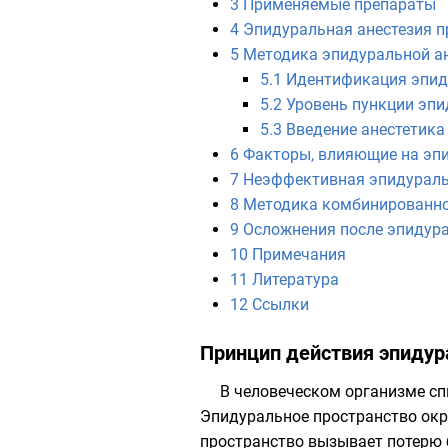
3
Применяемые препараты
4
Эпидуральная анестезия п
5
Методика эпидуральной а
5.1
Идентификация эпид
5.2
Уровень пункции эпи
5.3
Введение анестетика
6
Факторы, влияющие на эп
7
Неэффективная эпидураль
8
Методика комбинированно
9
Осложнения после эпидура
10
Примечания
11
Литература
12
Ссылки
Принцип действия эпидур
В человеческом организме сп
Эпидуральное пространство окр
пространство вызывает потерю 