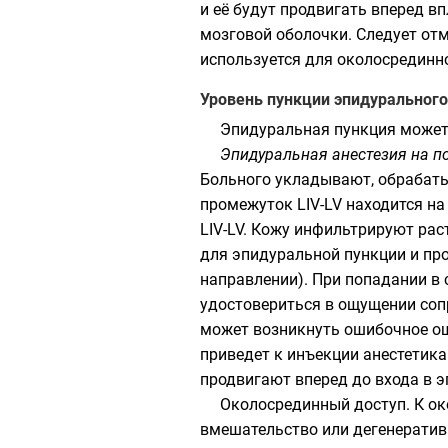
и её будут продвигать вперед в
мозговой оболочки. Следует от
используется для околосрединно
Уровень пункции эпидурального
Эпидуральная пункция может 
Эпидуральная анестезия на п
Больного укладывают, обрабат
промежуток LIV-LV находится на
LIV-LV. Кожу инфильтрируют рас
для эпидуральной пункции и пр
направлении). При попадании в 
удостовериться в ощущении сопр
может возникнуть ошибочное ощ
приведет к инъекции анестетика
продвигают вперед до входа в э
Околосрединный доступ. К ок
вмешательство или дегенератив