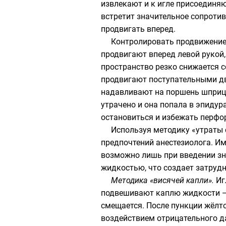
извлекают и к игле присоединя
встретит значительное сопротив
продвигать вперед.
Контролировать продвижение
продвигают вперед левой рукой
пространство резко снижается с
продвигают поступательными дв
надавливают на поршень шприца
утрачено и она попала в эпидур
остановиться и избежать перфо
Используя методику «утраты 
предпочтений анестезиолога. Им
возможно лишь при введении зн
жидкостью, что создает затруд
Методика «висячей капли».
Иг
подвешивают каплю жидкости — ч
смещается. После пункции жёлто
воздействием отрицательного да