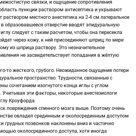
 межостистую связки, и ощущение сопротивления
область пункции раствором антисептика и укрывают
 раствором местного анестетика на 2-4 см латеральное
 в образовавшееся отверстие вводят эпидуральную
иглу следует с таким расчетом, чтобы она пересекла
ойдет через кожу, к ней присоединяют шприц; по мере
му из шприца раствору. Это незначительное
тивления не засвидетельствует попадания в жёлтую
о-то жесткого, грубого. Неожиданное ощущение потери
дуральное пространство. Трудности, связанные с
ены сочетанием изогнутого конца иглы с углом
. Учитывая эти факторы, некоторые анестезиологи
глу Кроуфорда.
риск повреждения спинного мозга выше. Поэтому очень
шенстве овладел срединным и околосрединным доступом
ки грудных позвонков наклонены вниз и частично
мощью околосрединного доступа, хотя иногда