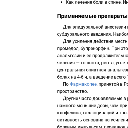
Как лечение боли в спине. 
Применяемые препараты
Для эпидуральной анестезии 
субдурального введения. Наибо
Для усиления действия местн
промедол
,
бупренорфин
. При эт
анальгезии и её продолжительн
явления — тошнота, рвота, угнет
центральная опиатная анальгези
болях на 4-6 ч, а введение всег
По
Фармакопее
, принятой в 
пространство.
Другие часто добавляемые в
намного меньшие дозы, чем при
клофелина, галлюцинаций и трев
активность основана на усилен
болевым импульсам, передающи