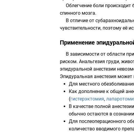
Облегчение боли происходит
спинного мозга.
В отличие от субарахноидаль
чувствительности, поэтому её и
Применение эпидуральной
В зависимости от области пр
риском. Анальгезия груди, живо
эпидуральной анестезии невозм
Эпидуральная анестезия может 
Для местного обезболивания
Как дополнение к общей ане
(
гистерэктомия
,
лапаротоми
В качестве полной анестези
обычно остаются в сознании
Для послеоперационного обе
количество вводимого препа