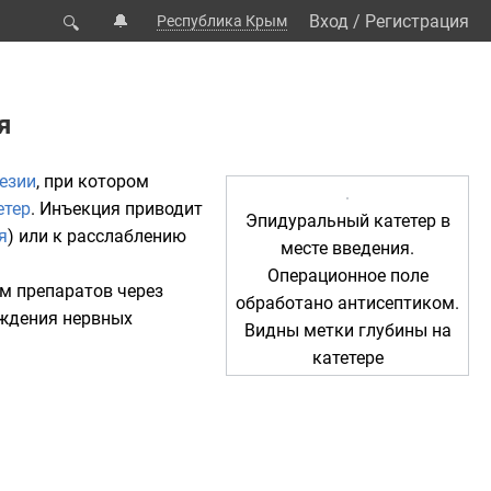
🔔
Вход
/
Регистрация
Республика Крым
🔍
я
езии
, при котором
етер
. Инъекция приводит
Эпидуральный катетер в
я
) или к расслаблению
месте введения.
Операционное поле
м препаратов через
обработано антисептиком.
ождения нервных
Видны метки глубины на
катетере