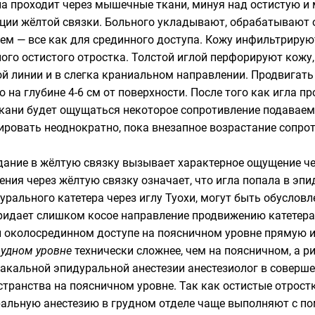
ла проходит через мышечные ткани, минуя над остистую и
кции жёлтой связки. Больного укладывают, обрабатывают 
м — все как для срединного доступа. Кожу инфильтрируют
го остистого отростка. Толстой иглой перфорируют кожу,
ой линии и в слегка краниальном направлении. Продвигать 
а глубине 4-6 см от поверхности. После того как игла пр
ани будет ощущаться некоторое сопротивление подаваемо
ировать неоднократно, пока внезапное возрастание сопро
ание в жёлтую связку вызывает характерное ощущение чег
ния через жёлтую связку означает, что игла попала в эпи
рального катетера через иглу Туохи, могут быть обусловл
придает слишком косое направление продвижению катетера
 околосрединном доступе на поясничном уровне прямую и
рудном уровне
технически сложнее, чем на поясничном, а 
ракальной эпидуральной анестезии анестезиолог в совер
транства на поясничном уровне. Так как остистые отрост
ральную анестезию в грудном отделе чаще выполняют с по