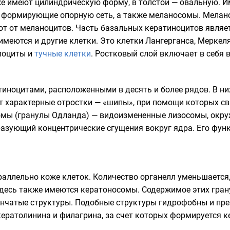
е имеют цилиндрическую форму, в толстой — овальную. И
 формирующие опорную сеть, а также
меланосомы
. Мелан
ют от меланоцитов. Часть базальных кератиноцитов явля
имеются и другие клетки. Это клетки Лангерганса,
Меркел
лоциты
и
тучные клетки
. Ростковый слой включает в себя 
иноцитами, расположенными в десять и более рядов. В н
характерные отростки — «шипы», при помощи которых свя
омы (гранулы Одланда) — видоизмененные лизосомы, окр
азующий концентрические сгущения вокруг ядра. Его функ
раллельно коже клеток. Количество органелл уменьшается
десь также имеются кератоносомы. Содержимое этих грану
инчатые структуры. Подобные структуры гидрофобны и пр
кератолинина и филагрина, за счет которых формируется 