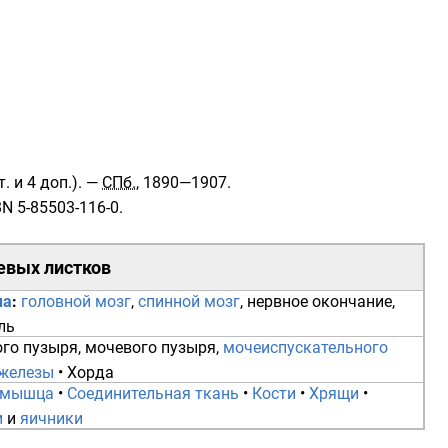
 т. и 4 доп.). —
СПб.
, 1890—1907.
BN 5-85503-116-0
.
вых листков
ма
:
головной мозг
,
спинной мозг
,
нервное окончание
,
ль
го пузыря
,
мочевого пузыря
,
мочеиспускательного
железы
•
Хорда
 мышца
•
Соединительная ткань
•
Кости
•
Хрящи
•
и
и
яичники