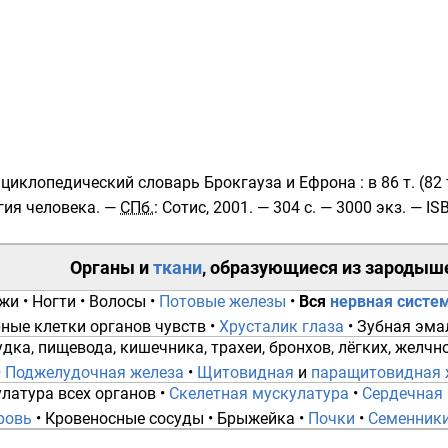
циклопедический словарь Брокгауза и Ефрона
: в 86 т. (82
гия человека. —
СПб.
: Сотис, 2001. — 304 с. —
3000 экз.
—
IS
Органы
и
ткани
, образующиеся из
зародыше
ожи
•
Ногти
•
Волосы
•
Потовые железы
•
Вся
нервная систе
ные клетки органов чувств
•
Хрусталик глаза
•
Зубная эма
удка
,
пищевода
,
кишечника
,
трахеи
,
бронхов
,
лёгких
,
желчно
•
Поджелудочная железа
•
Щитовидная
и
паращитовидная 
улатура
всех органов •
Скелетная мускулатура
•
Сердечная
ровь
•
Кровеносные сосуды
•
Брыжейка
•
Почки
•
Семенник