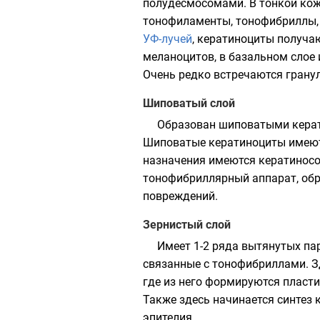
полудесмосомами. В тонкой кож
тонофиламенты, тонофибриллы,
УФ-лучей
, кератиноциты получа
меланоцитов, в базальном слое 
Очень редко встречаются
грану
Шиповатый слой
Образован шиповатыми керат
Шиповатые кератиноциты имеют 
назначения имеются кератинос
тонофибриллярный аппарат, обр
повреждений.
Зернистый слой
Имеет 1-2 ряда вытянутых па
связанные с тонофибриллами. З
где из него формируются пласт
Также здесь начинается синтез 
эпителия.