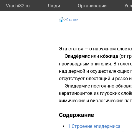
Vrachi82.ru
Люди
Организации
Усл
Статьи
Эта статья — о наружном слое к
Эпиде́рмис
или
ко́жица
(от
гр
производным эпителия. В толсто
над дермой и осуществляющих 
отсутствует блестящий и резко 
Эпидермис постоянно обновл
кератиноцитов из глубоких сло
химические и биологические па
Содержание
1
Строение эпидермиса