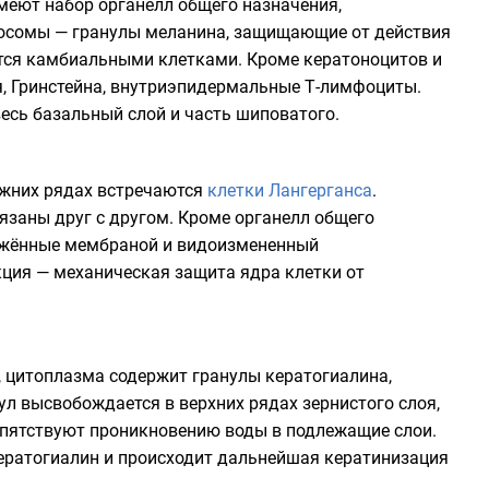
меют набор органелл общего назначения,
осомы — гранулы меланина, защищающие от действия
ется камбиальными клетками. Кроме кератоноцитов и
я
,
Гринстейна
, внутриэпидермальные
Т-лимфоциты
.
весь базальный слой и часть шиповатого.
ижних рядах встречаются
клетки Лангерганса
.
заны друг с другом. Кроме органелл общего
ужённые мембраной и видоизмененный
ция — механическая защита ядра клетки от
, цитоплазма содержит гранулы кератогиалина,
л высвобождается в верхних рядах зернистого слоя,
епятствуют проникновению воды в подлежащие слои.
кератогиалин и происходит дальнейшая кератинизация