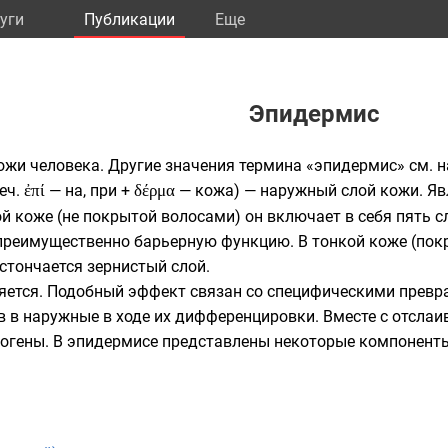
уги
Публикации
Eще
Эпидермис
ожи человека. Другие значения термина «эпидермис» см. 
еч.
ἐπί
— на, при +
δέρμα
— кожа) — наружный слой
кожи
. Я
й коже (не покрытой волосами) он включает в себя пять 
преимущественно барьерную функцию. В тонкой коже (пок
истончается зернистый слой.
яется. Подобный эффект связан со специфическими превр
ёв в наружные в ходе их дифференцировки. Вместе с отсл
тогены. В эпидермисе представлены некоторые компонен