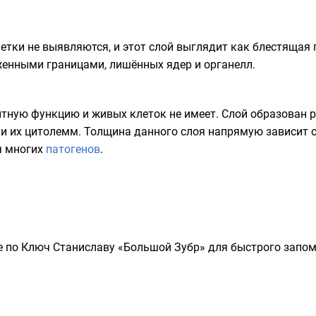
тки не выявляются, и этот слой выглядит как блестящая г
женными границами, лишённых ядер и органелл.
итную функцию и живых клеток не имеет. Слой образован
и их
цитолемм
. Толщина данного слоя напрямую зависит о
я многих
патогенов
.
 по Ключ Станиславу «Большой Зубр» для быстрого запом