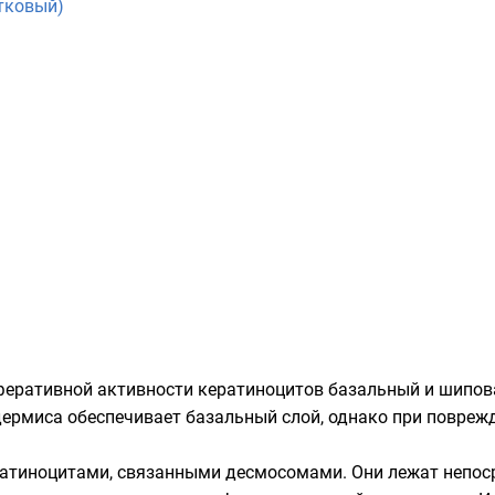
тковый)
феративной
активности кератиноцитов базальный и шипов
дермиса обеспечивает базальный слой, однако при повреж
ратиноцитами, связанными
десмосомами
. Они лежат непо