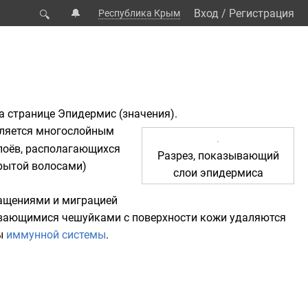
🔔
Вход
/
Регистрация
Республика Крым
🔍
на странице
Эпидермис (значения)
.
вляется многослойным
слоёв, располагающихся
Разрез, показывающий
рытой волосами)
слои эпидермиса
ащениями и миграцией
аивающимися чешуйками с поверхности кожи удаляются
ты
иммунной системы
.