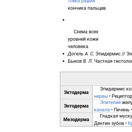
томография
кончика пальцев
Схема всех
уровней кожи
человека
Догель А. С.
Эпидермис
//
Эн
Быков В. Л.
Частная гистоло
Эпидермис к
Эктодерма
нервы
•
Рецептор
Эпителий
жел
Энтодерма
канала
•
Печень
Гладкая муск
Мезодерма
Дентин зубов
•
К