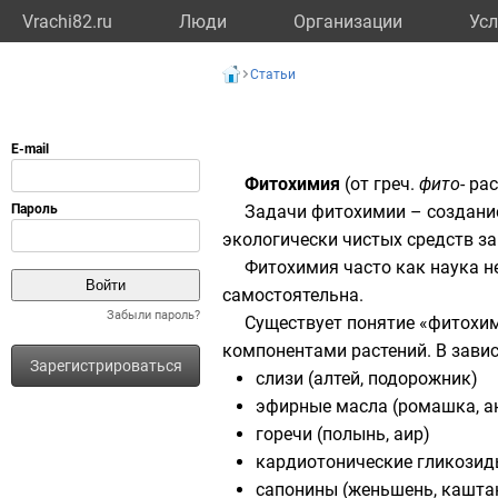
Vrachi82.ru
Люди
Организации
Усл
Статьи
Фитохимия
(от
греч.
фито
- ра
Задачи фитохимии – создани
экологически чистых средств за
Фитохимия часто как наука н
самостоятельна.
Забыли пароль?
Существует понятие «фитохим
компонентами растений. В завис
Зарегистрироваться
слизи
(
алтей
,
подорожник
)
эфирные масла
(
ромашка
,
а
горечи (
полынь
,
аир
)
кардиотонические гликози
сапонины
(
женьшень
,
кашта