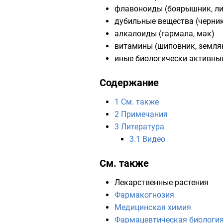
флавоноиды
(
боярышник
,
л
дубильные вещества
(
черни
алкалоиды
(
гармала
,
мак
)
витамины
(
шиповник
,
земля
иные биологически активные
Содержание
1
См. также
2
Примечания
3
Литература
3.1
Видео
См. также
Лекарственные растения
Фармакогнозия
Медицинская химия
Фармацевтическая биологи