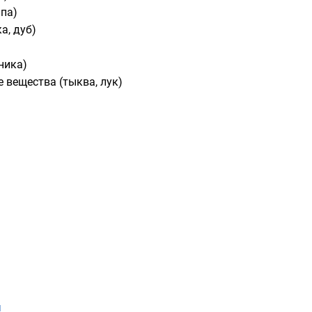
ипа
)
ка
,
дуб
)
ника
)
 вещества (
тыква
,
лук
)
я