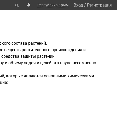
🔔
Вход
/
Регистрация
Республика Крым
🔍
ского состава растений.
е веществ растительного происхождения и
е средства защиты растений.
тву и объему задач и целей эта наука несомненно
ний, которые являются основными химическими
щие: