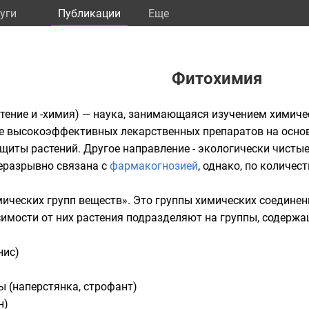
уги
Публикации
Eще
Фитохимия
стение и -химия) — наука, занимающаяся изучением химиче
е высокоэффективных лекарственных препаратов на основ
щиты растений. Другое направление - экологически чисты
еразрывно связана с
фармакогнозией
, однако, по количес
ических групп веществ». Это группы химических соедине
имости от них растения подразделяют на группы, содержа
нис
)
ды
(
наперстянка
,
строфант
)
н
)