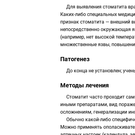
Для выявления стоматита вра
Каких-либо специальных медицин
признак стоматита — внешний ви
непосредственно окружающая яз
(например, нет высокой темпера
множественные язвы, повышение
Патогенез
До конца не установлен; уче
Методы лечения
Стоматит часто проходит сам
иными препаратами, вид пораже
осложнениям, генерализации ин
Обычно какой-либо специфиче
Можно применять ополаскивател
аптечных настоек (календула, э