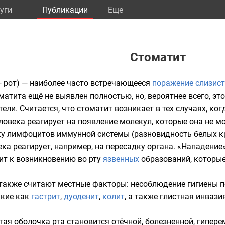
уги
Публикации
Eще
Стоматит
 рот) — наиболее часто встречающееся
поражение слизист
тита ещё не выявлен полностью, но, вероятнее всего, это
ели. Считается, что стоматит возникает в тех случаях, ко
овека реагирует на появление молекул, которые она не м
ку
лимфоцитов
иммунной системы (разновидность белых кр
ка реагирует, например, на пересадку органа. «Нападение
т к возникновению во рту
язвенных
образований, которые
также считают местные факторы: несоблюдение гигиены п
акие как
гастрит
,
дуоденит
,
колит
, а также
глистная
инвазия
тая оболочка рта становится отёчной, болезненной, гипер