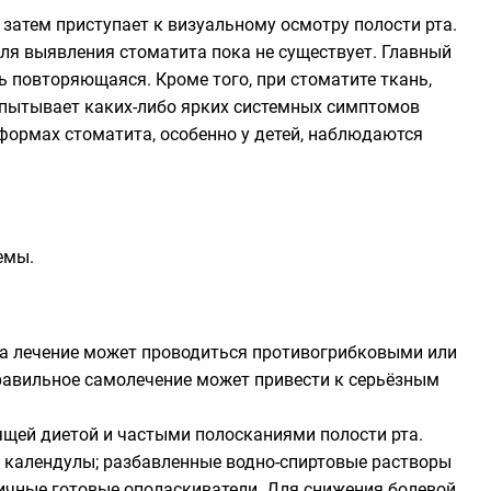
затем приступает к визуальному осмотру полости рта.
для выявления стоматита пока не существует. Главный
ь повторяющаяся. Кроме того, при стоматите ткань,
спытывает каких-либо ярких системных симптомов
формах стоматита, особенно у детей, наблюдаются
емы.
ита лечение может проводиться противогрибковыми или
равильное самолечение может привести к серьёзным
ящей диетой и частыми полосканиями полости рта.
, календулы; разбавленные водно-спиртовые растворы
личные готовые ополаскиватели. Для снижения болевой