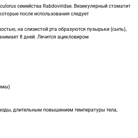
iculorus семейства
Rabdoviridae
. Везикулярный стоматит
(которые после использования следует
стью, на слизистой рта образуются пузырьки (сыпь),
занимает 8 дней. Лечится
ацикловиром
змы
)
воды, длительным повышением температуры тела,