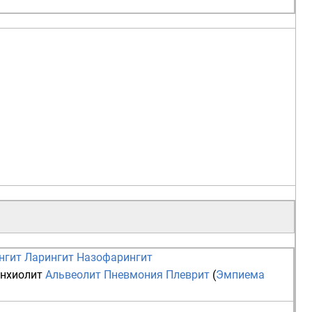
нгит
Ларингит
Назофарингит
нхиолит
Альвеолит
Пневмония
Плеврит
(
Эмпиема