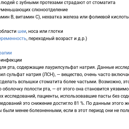
 людей с зубными протезами страдают от стоматита
 уменьшающих слюноотделение
амин B
,
витамин С
), нехватка
железа
или
фолиевой кислот
области
шеи
,
носа
или
глотки
еременность
,
переходный возраст
и д.р.)
рапии
инфекции
для рта, содержащие
лаурилсульфат натрия
. Данные иссле
ил сульфат натрия (ЛСН), — вещество, очень часто включае
 сделать вспышки стоматита более частыми. Возможно, эт
 оболочку полости рта, — от этого она становится уязвим
х исследований, пациенты, использовавшие пасты без сод
ледований это снижение достигло 81 %. По данным этого ж
 были менее болезненными, если в этот период они не п