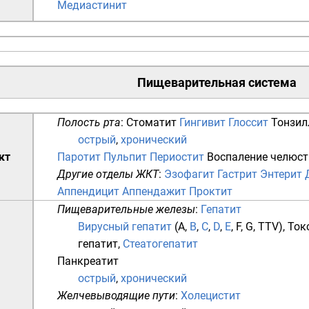
Медиастинит
Пищеварительная система
Полость рта
:
Стоматит
Гингивит
Глоссит
Тонзил
острый
,
хронический
кт
Паротит
Пульпит
Периостит
Воспаление челюст
Другие отделы ЖКТ
:
Эзофагит
Гастрит
Энтерит
Аппендицит
Аппендажит
Проктит
Пищеварительные железы
:
Гепатит
Вирусный гепатит
(
A
,
B
,
C
,
D
,
E
,
F
,
G
,
TTV
),
Ток
гепатит
,
Стеатогепатит
Панкреатит
острый
,
хронический
Желчевыводящие пути
:
Холецистит