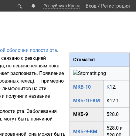
🔔
Вход
/
Регистрация
Республика Крым
🔍
ой оболочки полости рта
.
 связано с реакцией
Стоматит
гда, по невыясненным пока
ожет распознать. Появление
овяных телец), — примерно
МКБ-10
K
12.
» лимфоцитов на эти
 и получили название
МКБ-10-КМ
K12.1
олости рта. Заболевания
МКБ-9
528.0
, могут быть причиной
528.0
и
МКБ-9-КМ
емированной, она может быть
528.00