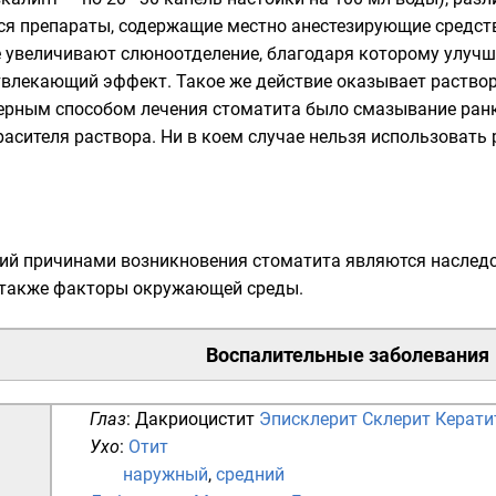
я препараты, содержащие местно анестезирующие средст
е увеличивают слюноотделение, благодаря которому улучш
твлекающий эффект. Такое же действие оказывает раствор
верным способом лечения стоматита было смазывание ран
красителя раствора. Ни в коем случае нельзя использовать
й причинами возникновения стоматита являются наследст
а также факторы окружающей среды.
Воспалительные заболевания
Глаз
:
Дакриоцистит
Эписклерит
Склерит
Керати
Ухо
:
Отит
наружный
,
средний