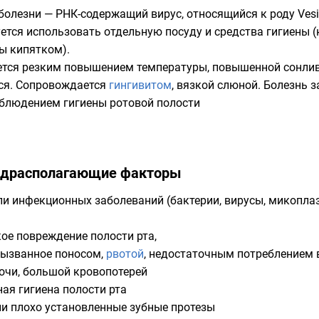
 болезни — РНК-содержащий вирус, относящийся к роду Ves
ется использовать отдельную посуду и средства гигиены 
ы кипятком).
ется резким повышением температуры, повышенной сонливо
тся. Сопровождается
гингивитом
, вязкой слюной. Болезнь 
блюдением гигиены ротовой полости
едрасполагающие факторы
ли инфекционных заболеваний (
бактерии
,
вирусы
,
микопла
ое повреждение полости рта,
вызванное
поносом
,
рвотой
, недостаточным потреблением 
очи
, большой кровопотерей
ая гигиена полости рта
ли плохо установленные зубные
протезы