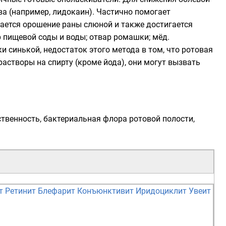
ва (например,
лидокаин
). Частично помогает
ается орошение раны слюной и также достигается
 пищевой соды и воды; отвар ромашки; мёд.
ки
синькой
, недостаток этого метода в том, что ротовая
 растворы на
спирту
(кроме йода), они могут вызвать
венность, бактериальная флора ротовой полости,
т
Ретинит
Блефарит
Конъюнктивит
Иридоциклит
Увеит