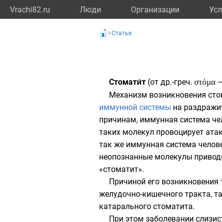
Vrachi82.ru
Люди
Организации
Усл
Статьи
Стомати́т
(от
др.-греч.
στόμα
—
Механизм возникновения стома
иммунной системы
на раздражит
причинам, иммунная система чел
таких молекул провоцирует ата
так же иммунная система челове
неопознанные молекулы приводи
«стоматит».
Причиной его возникновения 
желудочно-кишечного тракта, т
катарального стоматита.
При этом заболевании слизис