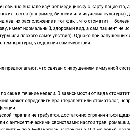
ч обычно вначале изучает медицинскую карту пациента, а 
ских тестов (например, биопсии или изучения культуры) 
д язв, их расположение и тот факт, что стоматит — болезн
ву, имеет нормальный, здоровый вид, а сам пациент не и
туры или плохого самочувствия). Однако при запущенных 
 температуры, ухудшения самочувствия.
ные предполагают, что связан с нарушением иммунной сист
 по себе в течение недели. В зависимости от вида стомат
ния может определить врач-терапевт или стоматолог, неп
фекции.
ской терапии не требуется, достаточно ограничиться щад
и с антисептическими свойствами: настои трав: ромашки
вкалипт — по 20—30 капель настойки на 100 мл воды), раз