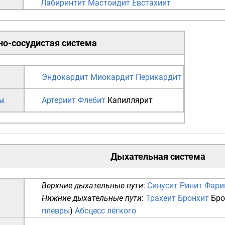
Лабиринтит
Мастоидит
Евстахиит
о-сосудистая система
Эндокардит
Миокардит
Перикардит
ы
Артериит
Флебит
Капиллярит
Дыхательная система
Верхние дыхательные пути
:
Синусит
Ринит
Фари
Нижние дыхательные пути
:
Трахеит
Бронхит
Бро
плевры
)
Абсцесс лёгкого