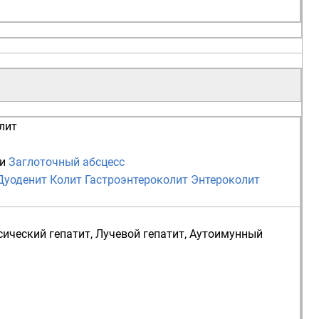
лит
и
Заглоточный абсцесс
Дуоденит
Колит
Гастроэнтероколит
Энтероколит
сический гепатит
,
Лучевой гепатит
,
Аутоимунный