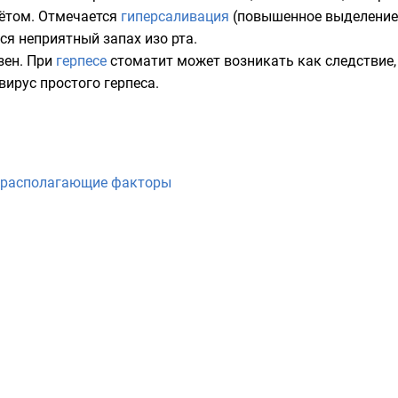
ётом. Отмечается
гиперсаливация
(повышенное выделение
ся неприятный запах изо рта.
зен. При
герпесе
стоматит может возникать как следствие, 
вирус простого герпеса.
драсполагающие факторы