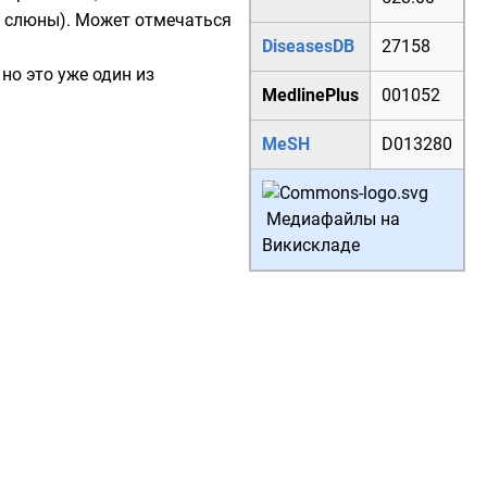
 слюны). Может отмечаться
DiseasesDB
27158
но это уже один из
MedlinePlus
001052
MeSH
D013280
Медиафайлы на
Викискладе