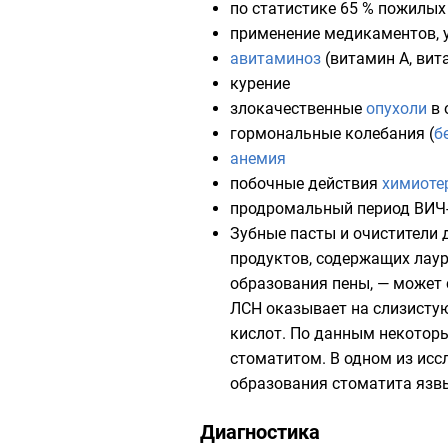
по статистике 65 % пожилых
применение медикаментов,
авитаминоз
(
витамин А
,
вит
курение
злокачественные
опухоли
в 
гормональные колебания (
б
анемия
побочные действия
химиоте
продромальный период
ВИЧ-
Зубные пасты и очистители 
продуктов, содержащих лаур
образования пены, — может
ЛСН оказывает на слизистую
кислот. По данным некоторы
стоматитом. В одном из исс
образования стоматита язвы
Диагностика