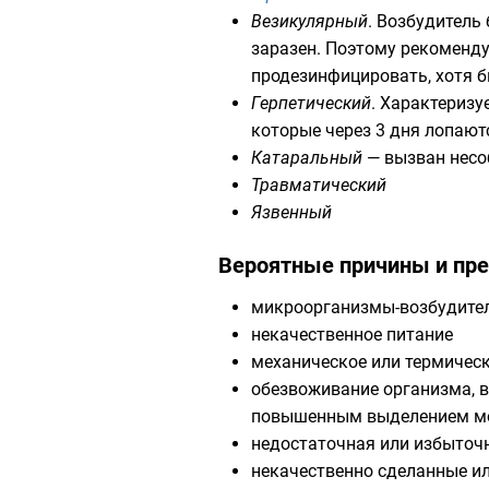
Везикулярный
. Возбудитель
заразен. Поэтому рекоменду
продезинфицировать, хотя б
Герпетический
. Характеризу
которые через 3 дня лопаю
Катаральный
— вызван несо
Травматический
Язвенный
Вероятные причины и пр
микроорганизмы
-возбудите
некачественное питание
механическое или термическ
обезвоживание
организма, 
повышенным выделением
м
недостаточная или избыточн
некачественно сделанные и