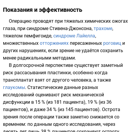
Показания и эффективность
Операцию проводят при тяжелых
химических ожогах
глаза, при
синдроме Стивена-Джонсона
,
трахоме
,
тяжелом
пемфигоиде
,
синдроме Лайелла
,
множественных
отторжениях
пересаженных
роговиц
и
других нарушениях, если зрение не удаётся сохранить
менее радикальными методами.
В долгосрочной перспективе существует заметный
риск рассасывания пластинки, особенно когда
трансплантат
взят от другого человека, а также
глаукомы
. Статистические данные разных
исследований оценивают риск механической
дисфункции в 15 % (из 181 пациента), 19 % (из 36
пациентов), и даже 34 % (из 145 пациентов). Острота
зрения после операции также заметно снижается со
временем: по данным одного исследования, через
десять лет лишь 38 % пациентов сохраняют остроту