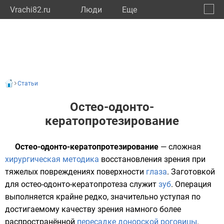
Vrachi82.ru
Люди
Eще
🔔
Респу
🔍
Статьи
Остео-одонто-
кератопротезирование
Остео-одонто-кератопротезирование
— сложная
хирургическая методика
восстановления
зрения
при
тяжелых повреждениях поверхности
глаза
. Заготовкой
для остео-одонто-кератопротеза служит
зуб
. Операция
выполняется крайне редко, значительно уступая по
достигаемому качеству зрения намного более
распространённой
пересадке донорской роговицы
.