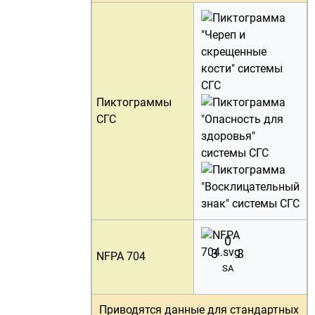
Пиктограммы
СГС
0
3
3
NFPA 704
SA
Приводятся данные для
стандартных