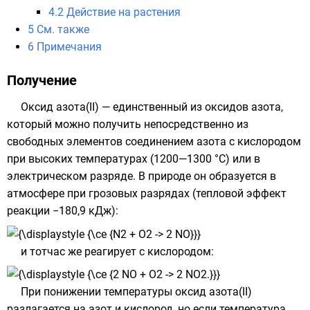
4.2
Действие на растения
5
См. также
6
Примечания
Получение
Оксид азота(II) — единственный из оксидов азота,
который можно получить непосредственно из
свободных элементов соединением азота с кислородом
при высоких температурах (1200—1300 °C) или в
электрическом разряде. В природе он образуется в
атмосфере при грозовых разрядах (тепловой эффект
реакции −180,9 кДж):
и тотчас же реагирует с
кислородом
:
При понижении температуры оксид азота(II)
разлагается на азот и кислород, но если температура