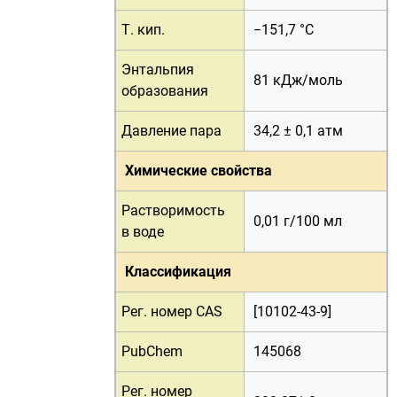
Т. кип.
−151,7 °C
Энтальпия
81 кДж/моль
образования
Давление пара
34,2 ± 0,1 атм
Химические свойства
Растворимость
0,01 г/100 мл
в воде
Классификация
Рег. номер CAS
[10102-43-9]
PubChem
145068
Рег. номер