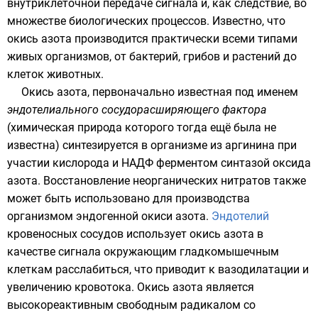
внутриклеточной
передаче сигнала
и, как следствие, во
множестве биологических процессов. Известно, что
окись азота производится практически всеми типами
живых организмов, от бактерий, грибов и растений до
клеток животных.
Окись азота, первоначально известная под именем
эндотелиального сосудорасширяющего фактора
(химическая природа которого тогда ещё была не
известна) синтезируется в организме из
аргинина
при
участии
кислорода
и
НАДФ
ферментом
синтазой оксида
азота
. Восстановление неорганических нитратов также
может быть использовано для производства
организмом эндогенной окиси азота.
Эндотелий
кровеносных сосудов использует окись азота в
качестве сигнала окружающим гладкомышечным
клеткам расслабиться, что приводит к
вазодилатации
и
увеличению кровотока. Окись азота является
высокореактивным свободным радикалом со