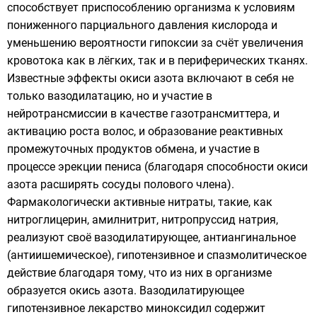
способствует приспособлению организма к условиям
пониженного парциального давления кислорода и
уменьшению вероятности гипоксии за счёт увеличения
кровотока как в лёгких, так и в периферических тканях.
Известные эффекты окиси азота включают в себя не
только вазодилатацию, но и участие в
нейротрансмиссии
в качестве газотрансмиттера, и
активацию роста волос, и образование реактивных
промежуточных продуктов обмена, и участие в
процессе эрекции пениса (благодаря способности окиси
азота расширять сосуды полового члена).
Фармакологически активные нитраты, такие, как
нитроглицерин
,
амилнитрит
,
нитропруссид натрия
,
реализуют своё вазодилатирующее, антиангинальное
(антиишемическое), гипотензивное и спазмолитическое
действие благодаря тому, что из них в организме
образуется окись азота. Вазодилатирующее
гипотензивное лекарство
миноксидил
содержит