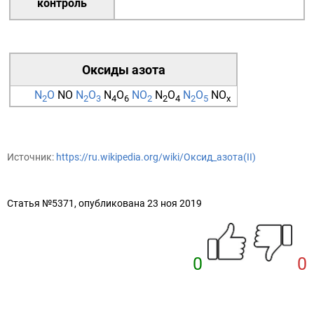
контроль
Оксиды азота
N
O
NO
N
O
N
O
NO
N
O
N
O
NO
2
2
3
4
6
2
2
4
2
5
x
Источник:
https://ru.wikipedia.org/wiki/Оксид_азота(II)
Статья №5371, опубликована 23 ноя 2019
0
0