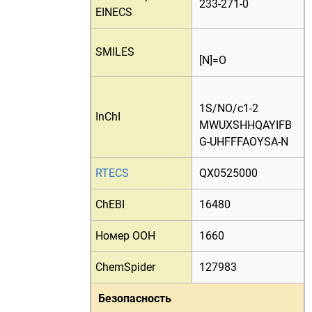
233-271-0
EINECS
SMILES
[N]=O
1S/NO/c1-2
InChI
MWUXSHHQAYIFB
G-UHFFFAOYSA-N
RTECS
QX0525000
ChEBI
16480
Номер ООН
1660
ChemSpider
127983
Безопасность