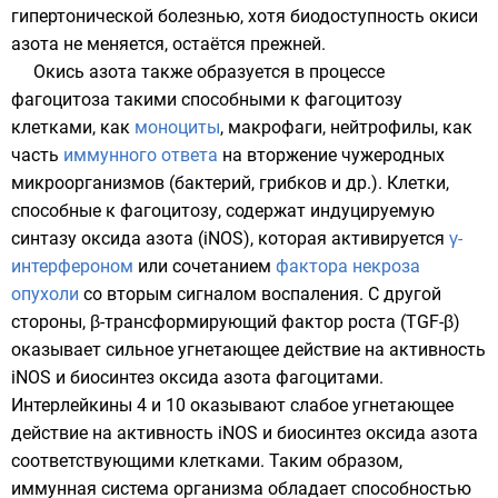
гипертонической болезнью, хотя биодоступность окиси
азота не меняется, остаётся прежней.
Окись азота также образуется в процессе
фагоцитоза
такими способными к фагоцитозу
клетками, как
моноциты
,
макрофаги
,
нейтрофилы
, как
часть
иммунного ответа
на вторжение чужеродных
микроорганизмов (бактерий, грибков и др.). Клетки,
способные к фагоцитозу, содержат индуцируемую
синтазу оксида азота (iNOS), которая активируется
γ-
интерфероном
или сочетанием
фактора некроза
опухоли
со
вторым сигналом воспаления
. С другой
стороны, β-трансформирующий фактор роста (TGF-β)
оказывает сильное угнетающее действие на активность
iNOS и биосинтез оксида азота фагоцитами.
Интерлейкины
4 и 10 оказывают слабое угнетающее
действие на активность iNOS и биосинтез оксида азота
соответствующими клетками. Таким образом,
иммунная система организма обладает способностью