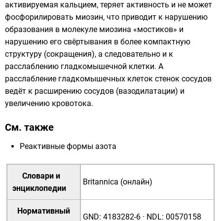
активируемая кальцием, теряет активность и не может
фосфорилировать миозин, что приводит к нарушению
образования в молекуле миозина «мостиков» и
нарушению его свёртывания в более компактную
структуру (сокращения), а следовательно и к
расслаблению гладкомышечной клетки. А
расслабление гладкомышечных клеток стенок сосудов
ведёт к расширению сосудов (вазодилатации) и
увеличению кровотока.
См. также
Реактивные формы азота
Словари и
Britannica (онлайн)
энциклопедии
Нормативный
GND
:
4183282-6
·
NDL
:
00570158