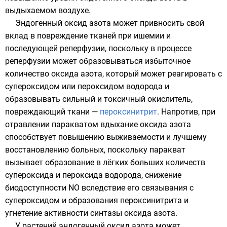
выдыхаемом воздухе.
Эндогенный оксид азота может привносить свой
вклад в повреждение тканей при
ишемии
и
последующей реперфузии, поскольку в процессе
реперфузии может образовываться избыточное
количество оксида азота, который может реагировать с
супероксидом
или
пероксидом водорода
и
образовывать сильный и токсичный окислитель,
повреждающий ткани —
пероксинитрит
. Напротив, при
отравлении паракватом вдыхание оксида азота
способствует повышению выживаемости и лучшему
восстановлению больных, поскольку паракват
вызывает образование в лёгких больших количеств
супероксида и пероксида водорода, снижение
биодоступности NO вследствие его связывания с
супероксидом и образования пероксинитрита и
угнетение активности синтазы оксида азота.
У растений эндогенный оксид азота может