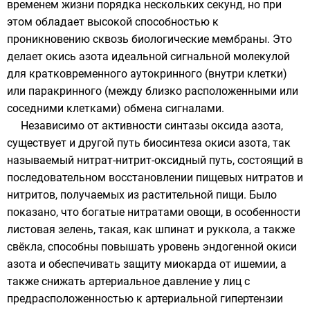
временем жизни порядка нескольких секунд, но при
этом обладает высокой способностью к
проникновению сквозь биологические мембраны. Это
делает окись азота идеальной сигнальной молекулой
для кратковременного аутокринного (внутри клетки)
или паракринного (между близко расположенными или
соседними клетками) обмена сигналами.
Независимо от активности синтазы оксида азота,
существует и другой путь биосинтеза окиси азота, так
называемый нитрат-нитрит-оксидный путь, состоящий в
последовательном восстановлении пищевых нитратов и
нитритов, получаемых из растительной пищи. Было
показано, что богатые нитратами овощи, в особенности
листовая зелень, такая, как
шпинат
и
руккола
, а также
свёкла
, способны повышать уровень эндогенной окиси
азота и обеспечивать защиту миокарда от ишемии, а
также снижать артериальное давление у лиц с
предрасположенностью к артериальной гипертензии