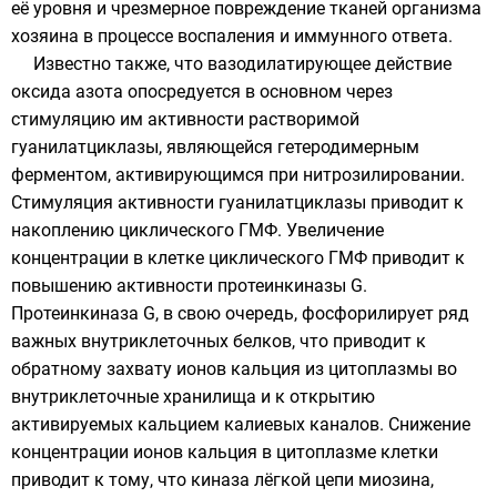
её уровня и чрезмерное повреждение тканей организма
хозяина в процессе воспаления и иммунного ответа.
Известно также, что вазодилатирующее действие
оксида азота опосредуется в основном через
стимуляцию им активности растворимой
гуанилатциклазы, являющейся гетеродимерным
ферментом, активирующимся при нитрозилировании.
Стимуляция активности гуанилатциклазы приводит к
накоплению циклического ГМФ. Увеличение
концентрации в клетке циклического ГМФ приводит к
повышению активности протеинкиназы G.
Протеинкиназа G, в свою очередь, фосфорилирует ряд
важных внутриклеточных белков, что приводит к
обратному захвату ионов кальция из цитоплазмы во
внутриклеточные хранилища и к открытию
активируемых кальцием
калиевых каналов
. Снижение
концентрации ионов кальция в цитоплазме клетки
приводит к тому, что киназа лёгкой цепи миозина,