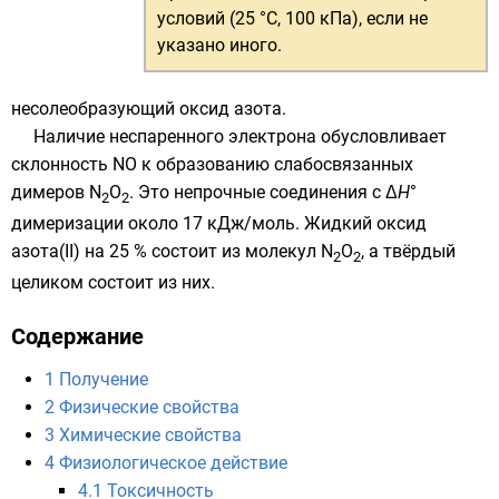
условий (25 °C, 100 кПа)
, если не
указано иного.
несолеобразующий оксид
азота
.
Наличие неспаренного электрона обусловливает
склонность NO к образованию слабосвязанных
димеров N
O
. Это непрочные соединения с
Δ
H
°
2
2
димеризации около 17 кДж/моль. Жидкий оксид
азота(II) на 25 % состоит из молекул N
O
, а твёрдый
2
2
целиком состоит из них.
Содержание
1
Получение
2
Физические свойства
3
Химические свойства
4
Физиологическое действие
4.1
Токсичность