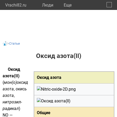
Vrachi82.ru
Люди
Eще
🔔
Респу
🔍
Статьи
Оксид азота(II)
Оксид
азота(II)
Оксид азота
(
мон(о)оксид
азота
,
окись
азота
,
нитрозил-
радикал
)
Общие
NO —