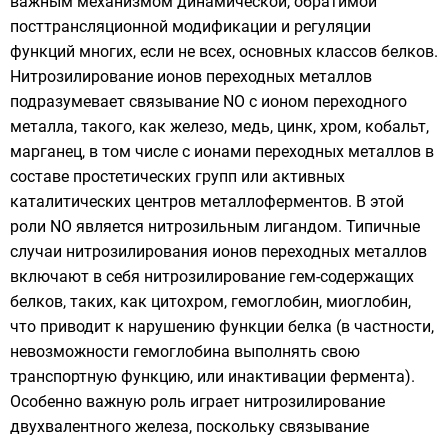
важным механизмом динамической, обратимой
посттрансляционной модификации
и регуляции
функций многих, если не всех, основных классов белков.
Нитрозилирование ионов переходных металлов
подразумевает связывание NO с ионом переходного
металла, такого, как
железо
,
медь
,
цинк
,
хром
,
кобальт
,
марганец
, в том числе с ионами переходных металлов в
составе простетических групп или активных
каталитических центров металлоферментов. В этой
роли NO является нитрозильным
лигандом
. Типичные
случаи нитрозилирования ионов переходных металлов
включают в себя нитрозилирование
гем
-содержащих
белков, таких, как
цитохром
,
гемоглобин
,
миоглобин
,
что приводит к нарушению функции белка (в частности,
невозможности гемоглобина выполнять свою
транспортную функцию, или инактивации фермента).
Особенно важную роль играет нитрозилирование
двухвалентного железа, поскольку связывание