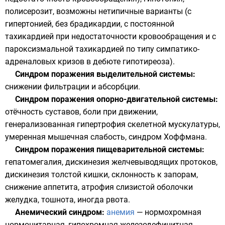
полисерозит, возможны нетипичные варианты (с
гипертонией, без брадикардии, с постоянной
тахикардией при недостаточности кровообращения и с
пароксизмальной тахикардией по типу симпатико-
адреналовых кризов в дебюте гипотиреоза).
Синдром поражения выделительной системы:
снижении фильтрации и
абсорбции
.
Синдром поражения опорно-двигательной системы:
отёчность суставов, боли при движении,
генерализованная гипертрофия скелетной мускулатуры,
умеренная мышечная слабость, синдром Хоффмана.
Синдром поражения пищеварительной системы:
гепатомегалия, дискинезия желчевыводящих протоков,
дискинезия толстой кишки, склонность к запорам,
снижение аппетита, атрофия слизистой оболочки
желудка, тошнота, иногда рвота.
Анемический синдром:
анемия
— нормохромная
нормоцитарная, гипохромная железодефицитная,