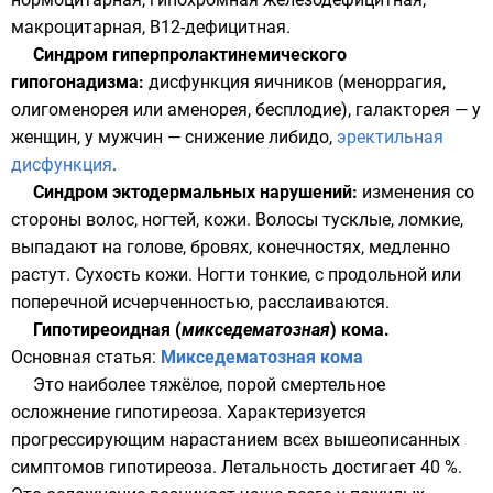
макроцитарная, В12-дефицитная.
Синдром гиперпролактинемического
гипогонадизма:
дисфункция яичников (меноррагия,
олигоменорея
или аменорея, бесплодие), галакторея — у
женщин, у мужчин — снижение либидо,
эректильная
дисфункция
.
Синдром эктодермальных нарушений:
изменения со
стороны волос, ногтей, кожи. Волосы тусклые, ломкие,
выпадают на голове, бровях, конечностях, медленно
растут. Сухость кожи. Ногти тонкие, с продольной или
поперечной исчерченностью, расслаиваются.
Гипотиреоидная (
микседематозная
) кома.
Основная статья:
Микседематозная кома
Это наиболее тяжёлое, порой смертельное
осложнение гипотиреоза. Характеризуется
прогрессирующим нарастанием всех вышеописанных
симптомов гипотиреоза. Летальность достигает 40 %.