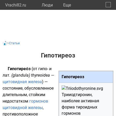
Vrachi82.ru
Люди
Eще
🔔
Респу
🔍
Статьи
Гипотиреоз
Гипотирео́з
(от
гипо-
и
лат.
(glandula) thyreoidea
—
Гипотиреоз
щитовидная железа
) —
состояние, обусловленное
длительным, стойким
Трииодтиронин
,
наиболее активная
недостатком
гормонов
форма тироидных
щитовидной железы
,
гормонов
противоположное