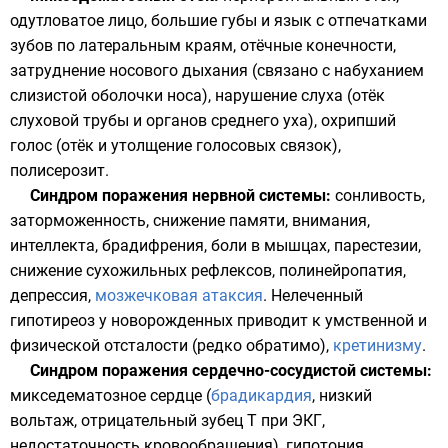
одутловатое лицо, большие губы и язык с отпечатками
зубов по латеральным краям, отёчные конечности,
затруднение носового дыхания (связано с набуханием
слизистой оболочки носа), нарушение слуха (отёк
слуховой трубы и органов среднего уха), охрипший
голос (отёк и утолщение голосовых связок),
полисерозит.
Синдром поражения нервной системы:
сонливость,
заторможенность, снижение памяти, внимания,
интеллекта, брадифрения, боли в мышцах, парестезии,
снижение сухожильных рефлексов, полинейропатия,
депрессия,
мозжечковая атаксия
. Нелеченный
гипотиреоз у новорожденных приводит к умственной и
физической отсталости (редко обратимо),
кретинизму
.
Синдром поражения сердечно-сосудистой системы:
микседематозное сердце (
брадикардия
, низкий
вольтаж, отрицательный зубец Т при ЭКГ,
недостаточность кровообращения), гипотония,