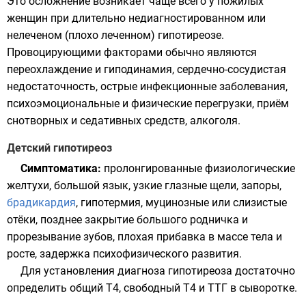
Это осложнение возникает чаще всего у пожилых
женщин при длительно недиагностированном или
нелеченом (плохо леченном) гипотиреозе.
Провоцирующими факторами обычно являются
переохлаждение и гиподинамия, сердечно-сосудистая
недостаточность, острые инфекционные заболевания,
психоэмоциональные и физические перегрузки, приём
снотворных и седативных средств, алкоголя.
Детский гипотиреоз
Симптоматика:
пролонгированные физиологические
желтухи, большой язык, узкие глазные щели, запоры,
брадикардия
,
гипотермия
, муцинозные или слизистые
отёки, позднее закрытие большого родничка и
прорезывание зубов, плохая прибавка в массе тела и
росте, задержка психофизического развития.
Для установления диагноза гипотиреоза достаточно
определить общий Т4, свободный Т4 и ТТГ в сыворотке.