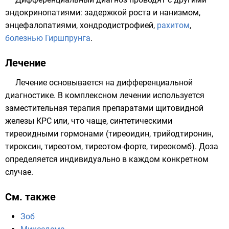
эндокринопатиями: задержкой роста и
нанизмом
,
энцефалопатиями, хондродистрофией,
рахитом
,
болезнью Гиршпрунга
.
Лечение
Лечение основывается на дифференциальной
диагностике. В комплексном лечении используется
заместительная терапия препаратами щитовидной
железы КРС или, что чаще, синтетическими
тиреоидными гормонами (
тиреоидин
,
трийодтиронин
,
тироксин
,
тиреотом
, тиреотом-форте,
тиреокомб
). Доза
определяется индивидуально в каждом конкретном
случае.
См. также
Зоб