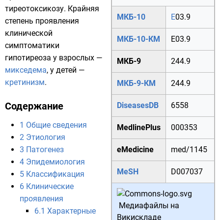
тиреотоксикозу
. Крайняя
МКБ-10
E
03.9
степень проявления
клинической
МКБ-10-КМ
E03.9
симптоматики
гипотиреоза у взрослых —
МКБ-9
244.9
микседема
, у детей —
кретинизм
.
МКБ-9-КМ
244.9
Содержание
DiseasesDB
6558
1
Общие сведения
MedlinePlus
000353
2
Этиология
3
Патогенез
eMedicine
med/1145
4
Эпидемиология
MeSH
D007037
5
Классификация
6
Клинические
проявления
Медиафайлы на
6.1
Характерные
Викискладе