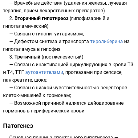
— Врачебные действия (удаления железы, лучевая
терапия, приём лекарственных препаратов).
2.
Вторичный гипотиреоз
(гипофизарный и
гипоталамический)
— Связан с гипопитуитаризмом;
— Дефектом синтеза и транспорта
тиролиберина
из
гипоталамуса в гипофиз.
3.
Третичный
(постжелезистый)
— Связан с инактивацией циркулирующих в крови Т3
и Т4, ТТГ
аутоантителами
, протеазами при сепсисе,
панкреатите
, шоке;
— Связан с низкой чувствительностью рецепторов
клеток-мишеней к гормонам;
— Возможной причиной является дейодирование
гормонов в периферической крови.
Патогенез
Основная причина спонтанного гипотиреоза —