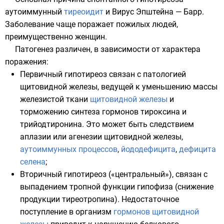
аутоиммунный
тиреоидит
и
Вирус Эпштейна — Барр
.
Заболевание чаще поражает пожилых людей,
преимущественно женщин.
Патогенез различен, в зависимости от характера
поражения:
Первичный гипотиреоз связан с патологией
щитовидной железы, ведущей к уменьшению массы
железистой
ткани
щитовидной железы
и
торможению синтеза гормонов
тироксина
и
трийодтиронина
. Это может быть следствием
аплазии или агенезии щитовидной железы,
аутоиммунных процессов
,
йододефицита
,
дефицита
селена
;
Вторичный гипотиреоз («центральный»), связан с
выпадением тропной функции
гипофиза
(снижение
продукции
тиреотропина
). Недостаточное
поступление в организм
гормонов щитовидной