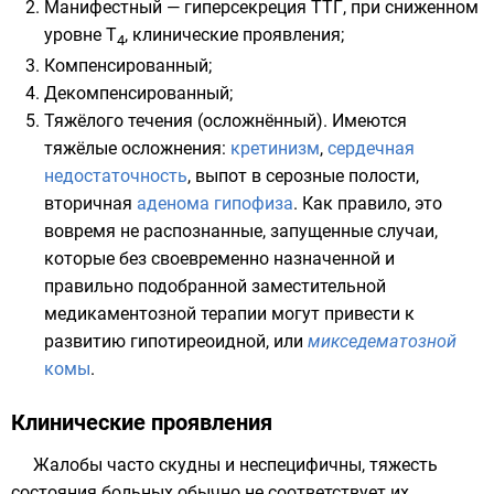
Манифестный — гиперсекреция
ТТГ
, при сниженном
уровне Т
, клинические проявления;
4
Компенсированный;
Декомпенсированный;
Тяжёлого течения (осложнённый). Имеются
тяжёлые осложнения:
кретинизм
,
сердечная
недостаточность
, выпот в серозные полости,
вторичная
аденома гипофиза
. Как правило, это
вовремя не распознанные, запущенные случаи,
которые без своевременно назначенной и
правильно подобранной заместительной
медикаментозной терапии могут привести к
развитию гипотиреоидной, или
микседематозной
комы
.
Клинические проявления
Жалобы часто скудны и неспецифичны, тяжесть
состояния больных обычно не соответствует их