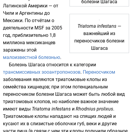
болезни Шагаса
Латинской Америки — от
Чили
и
Аргентины
до
Мексики
. По отчётам о
Triatoma infestans
—
деятельности
MSF
за 2005
важнейший из
год, приблизительно 1,8
переносчиков болезни
миллиона мексиканцев
Шагаса
заражены этой
малоизвестной болезнью
.
Болезнь Шагаса относится к категории
трансмиссивных
зооантропонозов
.
Переносчиком
заболевания являются
триатомовые клопы
из
семейства
хищнецов
; при этом потенциальным
переносчиком болезни Шагаса может быть любой вид
триатомовых клопов, но наиболее важное значение
имеют виды
Triatoma infestans
и
Rhodnius prolixus
.
Триатомовые клопы нападают на спящих людей и
кусают их в слизистые оболочки губ, веки и другие
части лица (в связи с чем эти клопы получили образное