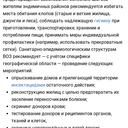
жителям эндемичных районов рекомендуется избегать
места обитания клопов (старые и ветхие жилища,
джунгли и леса), соблюдать надлежащую
гигиену
при
приготовлении, транспортировке, хранении и
потреблении пищи, принимать меры индивидуальной
профилактики (например, использовать прикроватные
сетки). Санитарно-эпидемиологическим структурам
ВОЗ
рекомендует — с учётом специфики
географической области — проведение следующих
мероприятий:
опрыскивание домов и прилегающей территории
инсектицидами
остаточного действия;
реконструкцию жилищ с целью предотвратить их
заселение переносчиками болезни;
скрининг
доноров крови;
тестирование доноров и реципиентов органов,
тканей и клеток;
скрининг новорождённых и детей других