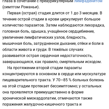
глаза в сочетании с преаурикулярным
лимфаденитом
(
симптом Романьи
).
Первая (острая) стадия длится от 1 до 3 месяцев. В
течение острой стадии в крови циркулирует большое
количество паразитов. Затем наблюдаются лихорадка,
головная боль, одышка, учащённое сердцебиение,
увеличение лимфатических узлов, бледность,
мышечная боль, затрудненное дыхание, отёки и боли в
области живота и груди. В тяжёлых случаях
развивается острая сердечная недостаточность,
завершающаяся, как правило, смертельным исходом.
На протяжении второй стадии паразиты
концентрируются в основном в сердце или мускулатуре
пищеварительного тракта. У 70—85 % больных болезнь
на этой стадии протекает бессимптомно; у остальных
она проявляется преимущественно в форме
хронической миокардопатии, отмечаются также
поражения желудочно-кишечного тракта и