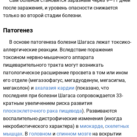
Сам больной становится заразным через 9—11 дней
после заражения, и уровень опасности снижается
только во второй стадии болезни.
Патогенез
В основе патогенеза болезни Шагаса лежат токсико-
аллергические реакции. Вследствие поражения
токсином нервно-мышечного аппарата
пищеварительного тракта
могут возникать
патологическое расширение просвета в том или ином
его отделе (мегаэзофагус, мегадуоденум, мегасигма,
мегаколон) и
ахалазия кардии
(показано, что
последняя при болезни Шагаса сопровождается 33-
кратным увеличением риска развития
плоскоклеточного рака пищевода
). Развиваются
воспалительно-дистрофические изменения (иногда
некробиотического характера) в
миокарде
,
скелетных
мышцах
. В
головном
и
спинном мозге
на вскрытии