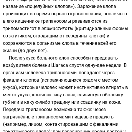
название «поцелуйных клопов»). Заражение клопа
происходит во время первого кровососания, после чего
в его кишечнике трипаносомы развиваются из
трипомастигот в
эпимастиготы
(критидиальные формы
со жгутиком, отходящим от середины клетки) и
сохраняются в организме клопа в течение всей его
жизни (до двух лет).
После укуса больного клоп способен передавать
возбудителя болезни Шагаса спустя одну-две недели. В
организм человека трипаносомы попадают через
фекалии клопов (испражняющихся рядом с местом
укуса), которые человек может инстинктивно втирать в
место укуса, конъюнктиву глаза, слизистую оболочку
губ или в какую-либо трещину или ссадинку на коже.
Передача трипаносом возможна также: через
загрязнённые трипаносомами пищевые продукты
(например, лицом, контактировавшим с фекалиями
триатомового клопа); при переливании крови, взятой у