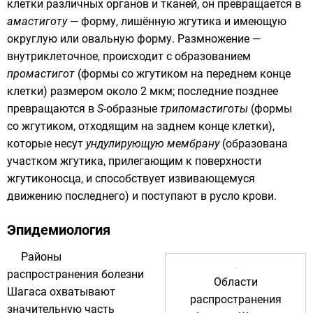
клетки различных органов и тканей, он превращается в
амастиготу
— форму, лишённую жгутика и имеющую
округлую или овальную форму. Размножение —
внутриклеточное, происходит с образованием
промастигот
(формы со жгутиком на переднем конце
клетки) размером около 2 мкм; последние позднее
превращаются в
S
-образные
трипомастиготы
(формы
со жгутиком, отходящим на заднем конце клетки),
которые несут
ундулирующую мембрану
(образована
участком жгутика, прилегающим к поверхности
жгутиконосца, и способствует извивающемуся
движению последнего) и поступают в русло крови.
Эпидемиология
Районы
распространения болезни
Области
Шагаса охватывают
распространения
значительную часть