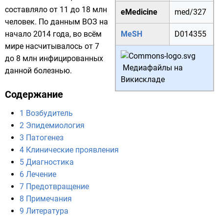
составляло от 11 до 18 млн
eMedicine
med/327
человек. По данным
ВОЗ
на
начало 2014 года, во всём
MeSH
D014355
мире насчитывалось от 7
до 8 млн инфицированных
Медиафайлы на
данной болезнью.
Викискладе
Содержание
1
Возбудитель
2
Эпидемиология
3
Патогенез
4
Клинические проявления
5
Диагностика
6
Лечение
7
Предотвращение
8
Примечания
9
Литература