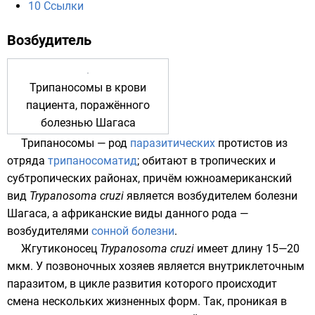
10
Ссылки
Возбудитель
Трипаносомы в крови
пациента, поражённого
болезнью Шагаса
Трипаносомы —
род
паразитических
протистов
из
отряда
трипаносоматид
; обитают в тропических и
субтропических районах, причём южноамериканский
вид
Trypanosoma cruzi
является возбудителем болезни
Шагаса, а африканские виды данного рода —
возбудителями
сонной болезни
.
Жгутиконосец
Trypanosoma cruzi
имеет длину 15—20
мкм. У
позвоночных
хозяев является внутриклеточным
паразитом, в цикле развития которого происходит
смена нескольких жизненных форм. Так, проникая в