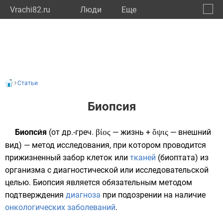
Vrachi82.ru
Люди
Eще
🔔
Респу
🔍
Статьи
Биопсия
Биопси́я
(от
др.-греч.
βίος
— жизнь +
ὄψις
— внешний
вид) — метод исследования, при котором проводится
прижизненный забор
клеток
или
тканей
(
биоптата
) из
организма с диагностической или исследовательской
целью. Биопсия является обязательным методом
подтверждения
диагноза
при подозрении на наличие
онкологических заболеваний
.