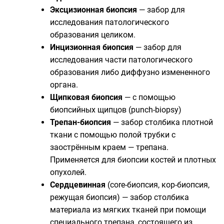
Эксцизионная биопсия
— забор для
исследования патологического
образования целиком.
Инцизионная биопсия
— забор для
исследования части патологического
образования либо диффузно измененного
органа.
Щипковая биопсия
— с помощью
биопсийных щипцов (punch-biopsy)
Трепан-биопсия
— забор столбика плотной
ткани с помощью полой трубки с
заострённым краем — трепана.
Применяется для биопсии костей и плотных
опухолей.
Сердцевинная
(core-биопсия, кор-биопсия,
режущая биопсия) — забор столбика
материала из мягких тканей при помощи
специального трепана, состоящего из