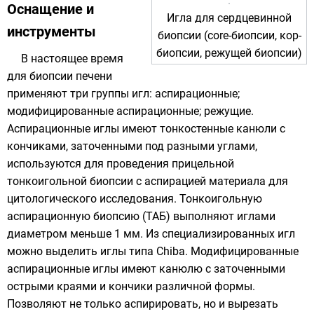
Оснащение и
Игла для сердцевинной
инструменты
биопсии (core-биопсии, кор-
биопсии, режущей биопсии)
В настоящее время
для биопсии печени
применяют три группы игл: аспирационные;
модифицированные аспирационные; режущие.
Аспирационные иглы имеют тонкостенные канюли с
кончиками, заточенными под разными углами,
используются для проведения прицельной
тонкоигольной биопсии с аспирацией материала для
цитологического исследования. Тонкоигольную
аспирационную биопсию (ТАБ) выполняют иглами
диаметром меньше 1 мм. Из специали­зи­ро­ван­ных игл
можно выделить иглы типа
Chiba
. Модифицированные
аспирационные иглы имеют канюлю с заточенными
острыми краями и кончики различной формы.
Позволяют не только аспирировать, но и вырезать