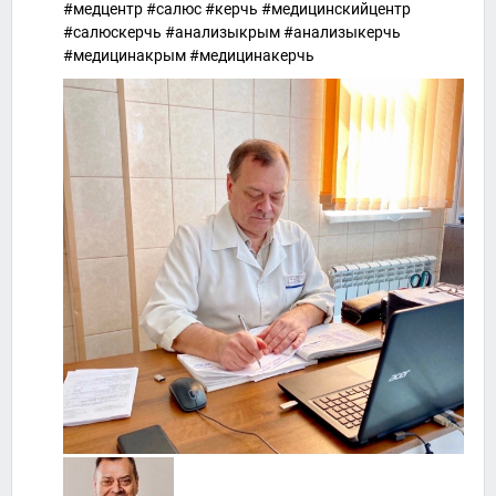
#медцентр #салюс #керчь #медицинскийцентр
#салюскерчь #анализыкрым #анализыкерчь
#медицинакрым #медицинакерчь