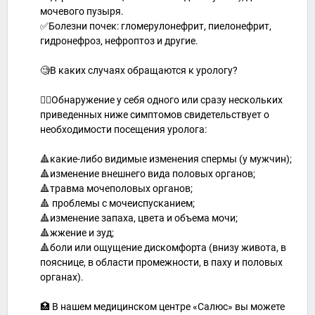
мочевого пузыря.
✅Болезни почек: гломерулонефрит, пиелонефрит,
гидронефроз, нефроптоз и другие.
⠀
🧐В каких случаях обращаются к урологу?
👉🏻Обнаружение у себя одного или сразу нескольких
приведенных ниже симптомов свидетельствует о
необходимости посещения уролога:
⠀
🔺какие-либо видимые изменения спермы (у мужчин);
🔺изменение внешнего вида половых органов;
🔺травма мочеполовых органов;
🔺 проблемы с мочеиспусканием;
🔺изменение запаха, цвета и объема мочи;
🔺жжение и зуд;
🔺боли или ощущение дискомфорта (внизу живота, в
пояснице, в области промежности, в паху и половых
органах).
⠀
🏥 В нашем медицинском центре «Салюс» вы можете