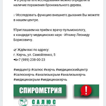
наличие поражения бронхиального дерева.
✅Исследовать функцию внешнего дыхания Вы можете
в нашем центре.
❗️Приглашаем на приём к врачу-пульмонологу,
к кандидату медицинских наук - Иткину Леониду
Борисовичу.
🌿 Ждём вас по адресу:
г. Керчь, ул. Самойленко, 5
📲+7 (989) 238-00-23
#медцентр #салюс #керчь #медицинскийцентр
#салюскерчь #анализыкрым #анализыкерчь
#медицинакрым #медицинакерчь