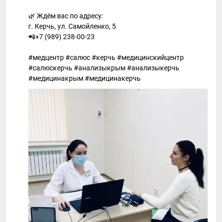
🌿 Ждём вас по адресу:
г. Керчь, ул. Самойленко, 5
📲+7 (989) 238-00-23
#медцентр #салюс #керчь #медицинскийцентр
#салюскерчь #анализыкрым #анализыкерчь
#медицинакрым #медицинакерчь