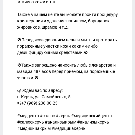
🔹микоз кожи и т.п.
Также в нашем центе вы можете пройти процедуру
криотерапии и удаление папиллом, бородавок,
жировиков, шрамов и т.д.
🚫Перед исследованием нельзя мыть и протирать
пораженные участки кожи какими-либо
дезинфицирующими средствами.🚫
🚫Также запрещено наносить любые лекарства и
мази,за 48 часов перед приемом, на пораженные
участки.🚫
🌿 Ждём вас по адресу:
г. Керчь, ул. Самойленко, 5
📲+7 (989) 238-00-23
#медцентр #салюс #керчь #медицинскийцентр
#салюскерчь #анализыкрым #анализыкерчь
#медицинакрым #медицинакерчь