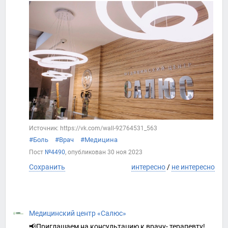
Источник: https://vk.com/wall-92764531_563
#Боль
#Врач
#Медицина
Пост
№4490
, опубликован
30 ноя 2023
Сохранить
интересно
/
не интересно
Медицинский центр «Салюс»
📢Приглашаем на консультацию к врачу- терапевту!