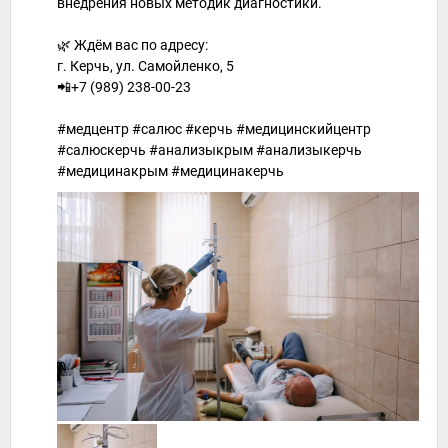
внедрения новых методик диагностики.
🌿 Ждём вас по адресу:
г. Керчь, ул. Самойленко, 5
📲+7 (989) 238-00-23
#медцентр #салюс #керчь #медицинскийцентр
#салюскерчь #анализыкрым #анализыкерчь
#медицинакрым #медицинакерчь