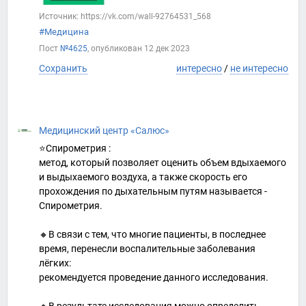
Источник: https://vk.com/wall-92764531_568
#Медицина
Пост
№4625
, опубликован
12 дек 2023
Сохранить
интересно
/
не интересно
Медицинский центр «Салюс»
⭐️Спирометрия :
метод, который позволяет оценить объем вдыхаемого
и выдыхаемого воздуха, а также скорость его
прохождения по дыхательным путям называется -
Спирометрия.
🔸В связи с тем, что многие пациенты, в последнее
время, перенесли воспалительные заболевания
лёгких:
рекомендуется проведение данного исследования.
🔸В результате исследования можно определить