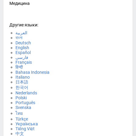
Медицина
Другие языки:
العربية
বাংলা
Deutsch
English
Español
فارسی
Français
हिन्दी
Bahasa Indonesia
Italiano
日本語
한국어
Nederlands
Polski
Português
Svenska
ไทย
Türkçe
Українська
Tiếng Việt
中文