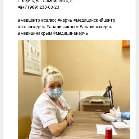
г. Керчь, ул. Самойленко, 5
📲+7 (989) 238-00-23
⠀
#медцентр #салюс #керчь #медицинскийцентр
#салюскерчь #анализыкрым #анализыкерчь
#медицинакрым #медицинакерчь