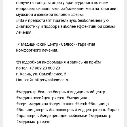
получить консультацию у врача-уролога по всем
вопросам, связанным с заболеваниями и патологией
мужской и женской половой сферы.
✅Вам предоставят тщательную, безболезненную
диагностику и подбор наиболее эффективной схемы
лечения.
⠀
📌 Медицинский центр «Салюс» - гарантия
комфортного лечения.
🌸Подробная информация и запись на приём
по тел. +7 989 23 800 23
г. Керчь, ул. Самойленко, 5
Наш сайт https://salusmed.ru
⠀
#медцентр #салюс #керчь #медицинскийцентр
#медицинскийцентркерчь #медицина
#керчьмедицина #керчьсалюс #kerch #больница
#больницакерчь #салюскерчь #медцентркерчь #врач
#врачкерчь #медицинадлявсейсемьи #медосмотр
#медосмотркерчь