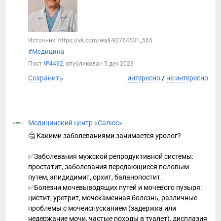
Источник: https://vk.com/wall-92764531_565
#Медицина
Пост
№4492
, опубликован
5 дек 2023
Сохранить
интересно
/
не интересно
Медицинский центр «Салюс»
🤔 Какими заболеваниями занимается уролог?
⠀
✅Заболевания мужской репродуктивной системы:
простатит, заболевания передающиеся половым
путем, эпидидимит, орхит, баланопостит.
✅Болезни мочевыводящих путей и мочевого пузыря:
цистит, уретрит, мочекаменная болезнь, различные
проблемы с мочеиспусканием (задержка или
недержание мочи, частые походы в туалет), дисплазия