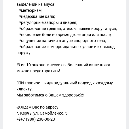
выделений из ануса;
⠀*метеоризм;
⠀*недержание кала;
⠀*регулярные запоры и диарея;
⠀*образование трещин, отеков, шишек вокруг ануса;
⠀*появление боли во время дефекации или после;
⠀*ощущение наличия в анусе инородного тела;
⠀*образование геморроидальных узлов и их выход
наружу.
⠀
❗9 из 10 онкологических заболеваний кишечника
можно предотвратить!
👉🏻И главное – индивидуальный подход к каждому
клиенту.
Мы заботимся о Вашем здоровье🌺
🌿Ждём Вас по адресу:
г. Керчь, ул. Самойленко, 5
📲+7 (989) 238-00-23