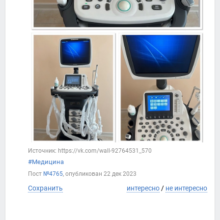
Источник: https://vk.com/wall-92764531_570
#Медицина
Пост
№4765
, опубликован
22 дек 2023
Сохранить
интересно
/
не интересно