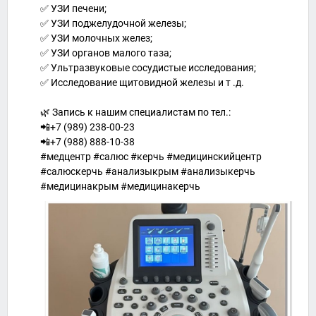
✅ УЗИ печени;
✅ УЗИ поджелудочной железы;
✅ УЗИ молочных желез;
✅ УЗИ органов малого таза;
✅ Ультразвуковые сосудистые исследования;
✅ Исследование щитовидной железы и т .д.
🌿 Запись к нашим специалистам по тел.:
📲+7 (989) 238-00-23
📲+7 (988) 888-10-38
#медцентр #салюс #керчь #медицинскийцентр
#салюскерчь #анализыкрым #анализыкерчь
#медицинакрым #медицинакерчь