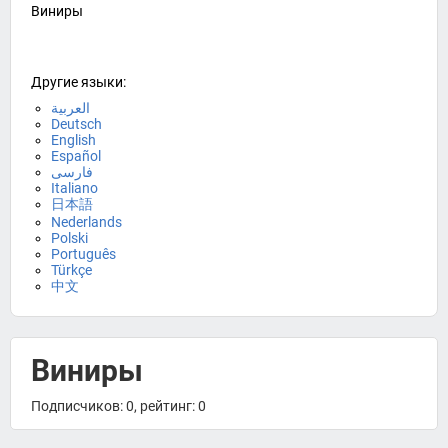
Виниры
Другие языки:
العربية
Deutsch
English
Español
فارسی
Italiano
日本語
Nederlands
Polski
Português
Türkçe
中文
Виниры
Подписчиков: 0, рейтинг: 0